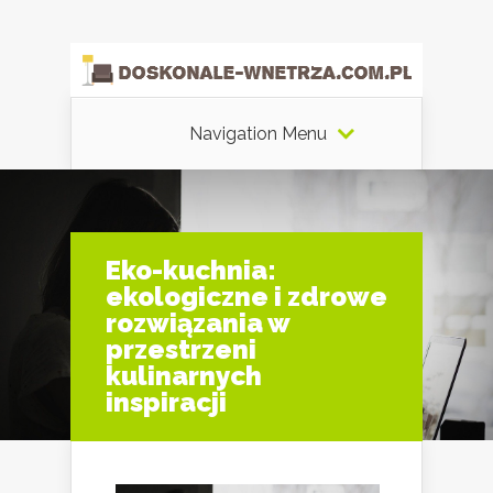
Navigation Menu
Eko-kuchnia:
ekologiczne i zdrowe
rozwiązania w
przestrzeni
kulinarnych
inspiracji