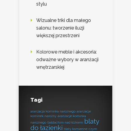
stylu
Wizualne triki dla małego
salonu: tworzenie iluzji
większej przestrzeni
Kolorowe meble i akcesoria:
odważne wybory w aranżacji
wnętrzarskiej
Tagi
aranżacja kominka narożnego
aranżacje
kominek narożny
aranżacje kominka
blaty
narożnego
baldachim nad łóżkiem
do łazienki
blaty kamienne
czym