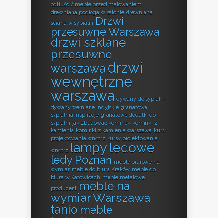
odtłuścić meble przed malowaniem
drewniana podłoga w salonie
drewniana
Drzwi
ściana w sypialni
przesuwne Warszawa
drzwi szklane
przesuwne
drzwi
warszawa
wewnętrzne
warszawa
dywany do sypialni
dywany wełniane indyjskie
granatowa
sypialnia inspiracje
granatowe dodatki do
sypialni
jak zbudować kominek
kominki z
kamienia
kominki z kamienia warszawa
kurs
projektowania wnętrz
kursy projektowania
lampy ledowe
wnętrz
ledy Poznań
meble biurowe na
wymiar
meble do biura Kraków
meble do
biura w Katowicach
meble metalowe
meble na
producent
wymiar Warszawa
tanio
meble