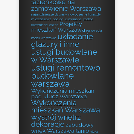
łazienkowe na
zamówienie Warszawa
najmodniejsze dywany
nowoczesne komody
młodzieżowe
podłogi drewniane
podłogi
Projekty
drewniane leszno
mieszkań Warszawa
renowacja
układanie
mebli warszawa
glazury i inne
usługi budowlane
w Warszawie
usługi remontowo
budowlane
warszawa
Wykończenia mieszkań
pod klucz Warszawa
Wykończenia
mieszkań Warszawa
wystrój wnętrz
dekoracje
zabudowy
wnęk Warszawa tanio
łóżka