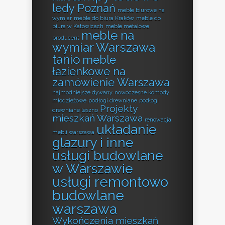
ledy Poznań
meble biurowe na
wymiar
meble do biura Kraków
meble do
biura w Katowicach
meble metalowe
meble na
producent
wymiar Warszawa
tanio
meble
łazienkowe na
zamówienie Warszawa
najmodniejsze dywany
nowoczesne komody
młodzieżowe
podłogi drewniane
podłogi
Projekty
drewniane leszno
mieszkań Warszawa
renowacja
układanie
mebli warszawa
glazury i inne
usługi budowlane
w Warszawie
usługi remontowo
budowlane
warszawa
Wykończenia mieszkań