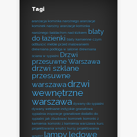
Tagi
aranżacja kominka narożnego
aranżacje
kominek narożny
aranżacje kominka
blaty
narożnego
baldachim nad łóżkiem
do łazienki
blaty kamienne
czym
odtłuścić meble przed malowaniem
drewniana podłoga w salonie
drewniana
Drzwi
ściana w sypialni
przesuwne Warszawa
drzwi szklane
przesuwne
drzwi
warszawa
wewnętrzne
warszawa
dywany do sypialni
dywany wełniane indyjskie
granatowa
sypialnia inspiracje
granatowe dodatki do
sypialni
jak zbudować kominek
kominki z
kamienia
kominki z kamienia warszawa
kurs
projektowania wnętrz
kursy projektowania
lampy ledowe
wnętrz