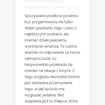
POSTED BY
DOSKONALE-
WNETRZA.COM.PL
ON KWI 30, 2020
Spożywanie posiłków powinno
być przyjemnością nie tylko
dzięki spędzaniu tego czasu z
najbliższymi osobami, ale
również dzięki pięknemu
wystrojowi wnętrza. To często
właśnie on odpowiada za nasze
samopoczucie, co
bezpośrednio przekłada się
również na relacje z innymi. Z
tego względu niezwykle istotne
jest dokładne przemyślenie
tego, w jaki sposób ma
wyglądać jadalnia. Bez
wątpienia jest to miejsce, które