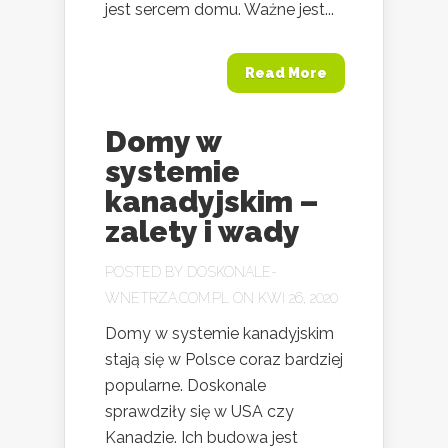
jest sercem domu. Ważne jest...
Read More
Domy w
systemie
kanadyjskim –
zalety i wady
POSTED BY
DOSKONALE-
WNETRZA.COM.PL
ON KWI 26, 2020
Domy w systemie kanadyjskim
stają się w Polsce coraz bardziej
popularne. Doskonale
sprawdziły się w USA czy
Kanadzie. Ich budowa jest