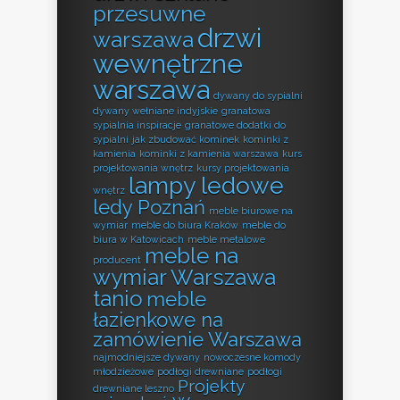
przesuwne
drzwi
warszawa
wewnętrzne
warszawa
dywany do sypialni
dywany wełniane indyjskie
granatowa
sypialnia inspiracje
granatowe dodatki do
sypialni
jak zbudować kominek
kominki z
kamienia
kominki z kamienia warszawa
kurs
projektowania wnętrz
kursy projektowania
lampy ledowe
wnętrz
ledy Poznań
meble biurowe na
wymiar
meble do biura Kraków
meble do
biura w Katowicach
meble metalowe
meble na
producent
wymiar Warszawa
tanio
meble
łazienkowe na
zamówienie Warszawa
najmodniejsze dywany
nowoczesne komody
młodzieżowe
podłogi drewniane
podłogi
Projekty
drewniane leszno