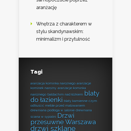
aranżację
Wnętrza z charakterem w
stylu skandynawskim:
minimalizm i przytulność
Tagi
aranżacja kominka narożnego
aranżacje
kominek narożny
aranżacje kominka
blaty
narożnego
baldachim nad łóżkiem
do łazienki
blaty kamienne
czym
odtłuścić meble przed malowaniem
drewniana podłoga w salonie
drewniana
Drzwi
ściana w sypialni
przesuwne Warszawa
drzwi szklane