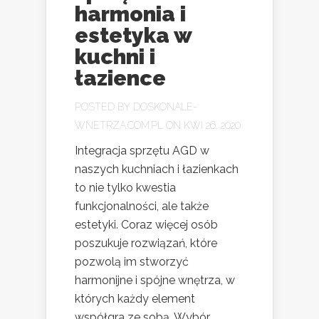
harmonia i
estetyka w
kuchni i
łazience
POSTED BY
DOSKONALE-
WNETRZA.COM.PL
ON KWI 26, 2020
Integracja sprzętu AGD w
naszych kuchniach i łazienkach
to nie tylko kwestia
funkcjonalności, ale także
estetyki. Coraz więcej osób
poszukuje rozwiązań, które
pozwolą im stworzyć
harmonijne i spójne wnętrza, w
których każdy element
współgra ze sobą. Wybór