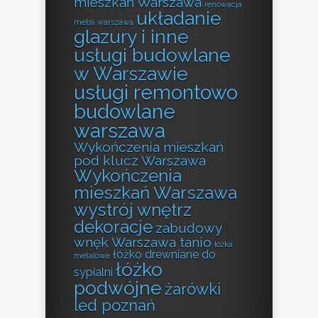
mieszkań Warszawa
renowacja
układanie
mebli warszawa
glazury i inne
usługi budowlane
w Warszawie
usługi remontowo
budowlane
warszawa
Wykończenia mieszkań
pod klucz Warszawa
Wykończenia
mieszkań Warszawa
wystrój wnętrz
dekoracje
zabudowy
wnęk Warszawa tanio
łóżka
łóżko drewniane do
metalowe
łóżko
sypialni
podwójne
żarówki
led poznań