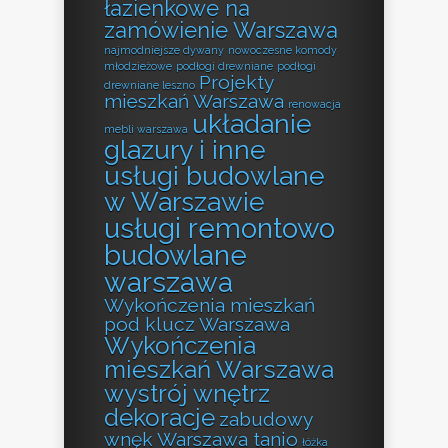
łazienkowe na
zamówienie Warszawa
najmodniejsze dywany
nowoczesne komody
młodzieżowe
podłogi drewniane
podłogi
Projekty
drewniane leszno
mieszkań Warszawa
renowacja
układanie
mebli warszawa
glazury i inne
usługi budowlane
w Warszawie
usługi remontowo
budowlane
warszawa
Wykończenia mieszkań
pod klucz Warszawa
Wykończenia
mieszkań Warszawa
wystrój wnętrz
dekoracje
zabudowy
wnęk Warszawa tanio
łóżka