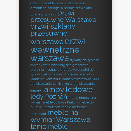
odtłuścić meble przed malowaniem
drewniana podłoga w salonie
drewniana
Drzwi
ściana w sypialni
przesuwne Warszawa
drzwi szklane
przesuwne
drzwi
warszawa
wewnętrzne
warszawa
dywany do sypialni
dywany wełniane indyjskie
granatowa
sypialnia inspiracje
granatowe dodatki do
sypialni
jak zbudować kominek
kominki z
kamienia
kominki z kamienia warszawa
kurs
projektowania wnętrz
kursy projektowania
lampy ledowe
wnętrz
ledy Poznań
meble biurowe na
wymiar
meble do biura Kraków
meble do
biura w Katowicach
meble metalowe
meble na
producent
wymiar Warszawa
tanio
meble