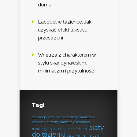
domu
Lacobel w łazience: Jak
uzyskać efekt luksusu i
przestrzeni
Wnętrza z charakterem w
stylu skandynawskim:
minimalizm i przytulność
Tagi
aranżacja kominka narożnego
aranżacje
kominek narożny
aranżacje kominka
blaty
narożnego
baldachim nad łóżkiem
do łazienki
blaty kamienne
czym