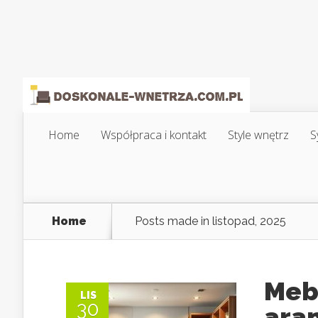
Home
Współpraca i kontakt
Style wnętrz
S
Home
Posts made in listopad, 2025
Mebl
LIS
30
aran