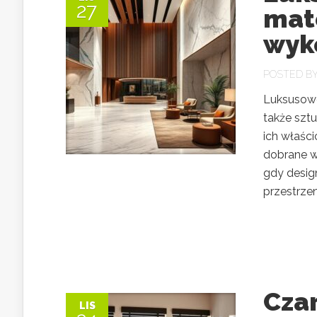
27
mate
wyk
POSTED B
Luksusowe 
także sztu
ich właści
dobrane wy
gdy desig
przestrzen
Cza
LIS