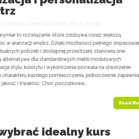
trz
Y
DOSKONALE-WNETRZA.COM.PL
ON LIS 30, 2025
wymiar to rozwiązanie, które zdobywa coraz większą
ść w aranżacji wnętrz. Dzięki możliwości pełnego dopasowa
dualnych potrzeb i dostępnej przestrzeni, stanowią one
 alternatywę dla standardowych mebli modulowych.
acja stylu, kolorytu i wykończenia pozwala na stworzenie
o charakteru każdego pomieszczenia, jednocześnie zapewnia
jakość i trwałość. Choć początkowe...
Read Mo
wybrać idealny kurs