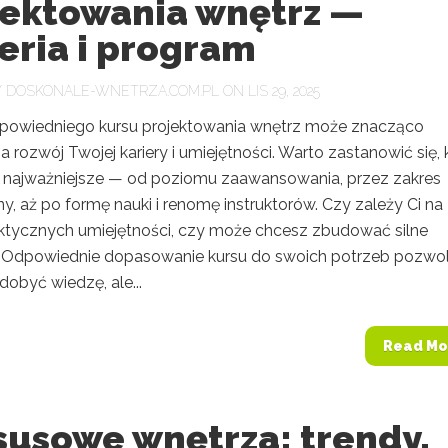
jektowania wnętrz —
eria i program
Y
DOSKONALE-WNETRZA.COM.PL
ON LIS 29, 2025
owiedniego kursu projektowania wnętrz może znacząco
 rozwój Twojej kariery i umiejętności. Warto zastanowić się, 
są najważniejsze — od poziomu zaawansowania, przez zakres
, aż po formę nauki i renomę instruktorów. Czy zależy Ci na
ktycznych umiejętności, czy może chcesz zbudować silne
? Odpowiednie dopasowanie kursu do swoich potrzeb pozwoli
zdobyć wiedzę, ale...
Read Mo
susowe wnętrza: trendy,