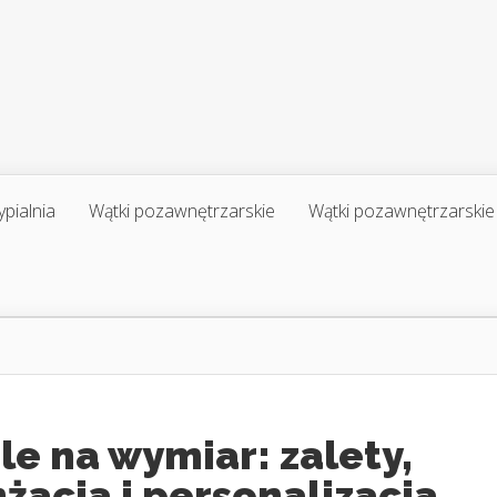
ypialnia
Wątki pozawnętrzarskie
Wątki pozawnętrzarskie
e na wymiar: zalety,
żacja i personalizacja