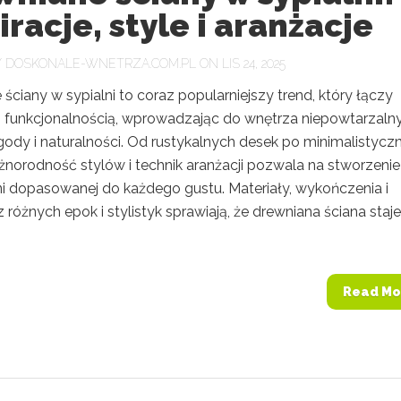
iracje, style i aranżacje
Y
DOSKONALE-WNETRZA.COM.PL
ON LIS 24, 2025
ściany w sypialni to coraz popularniejszy trend, który łączy
z funkcjonalnością, wprowadzając do wnętrza niepowtarzaln
gody i naturalności. Od rustykalnych desek po minimalistycz
óżnorodność stylów i technik aranżacji pozwala na stworzenie
ni dopasowanej do każdego gustu. Materiały, wykończenia i
 z różnych epok i stylistyk sprawiają, że drewniana ściana staje
Read Mo