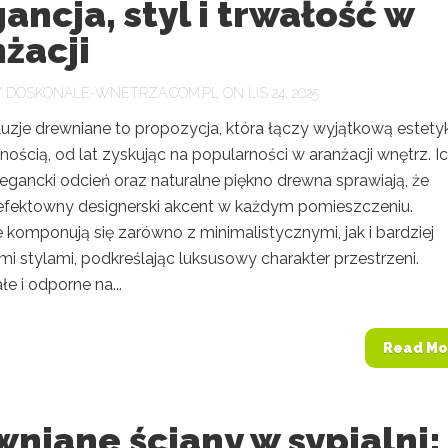
ancja, styl i trwałość w
żacji
Y
DOSKONALE-WNETRZA.COM.PL
ON LIS 24, 2025
luzje drewniane to propozycja, która łączy wyjątkową estety
nością, od lat zyskując na popularności w aranżacji wnętrz. I
legancki odcień oraz naturalne piękno drewna sprawiają, że
efektowny designerski akcent w każdym pomieszczeniu.
 komponują się zarówno z minimalistycznymi, jak i bardziej
i stylami, podkreślając luksusowy charakter przestrzeni.
e i odporne na...
Read Mo
niane ściany w sypialni: