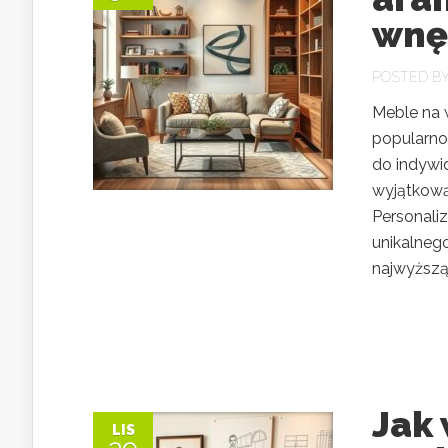
wnę
POSTED B
Meble na 
popularno
do indywi
wyjątkową
Personaliz
unikalneg
najwyższą 
Jak 
LIS