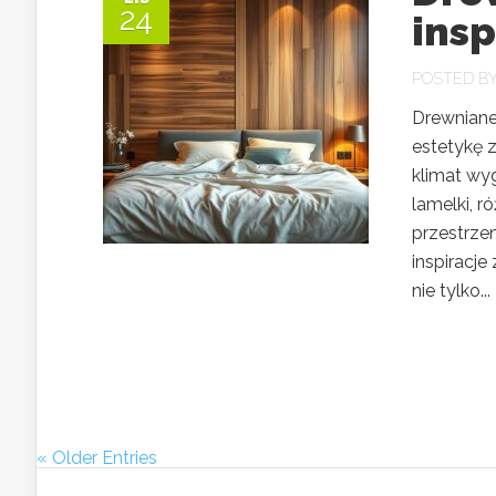
24
insp
POSTED B
Drewniane 
estetykę 
klimat wy
lamelki, r
przestrze
inspiracje
nie tylko...
« Older Entries