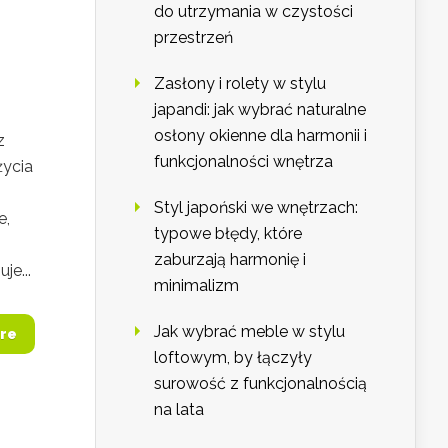
do utrzymania w czystości
przestrzeń
Zasłony i rolety w stylu
japandi: jak wybrać naturalne
osłony okienne dla harmonii i
z
funkcjonalności wnętrza
życia
Styl japoński we wnętrzach:
e,
typowe błędy, które
zaburzają harmonię i
je...
minimalizm
Jak wybrać meble w stylu
re
loftowym, by łączyły
surowość z funkcjonalnością
na lata