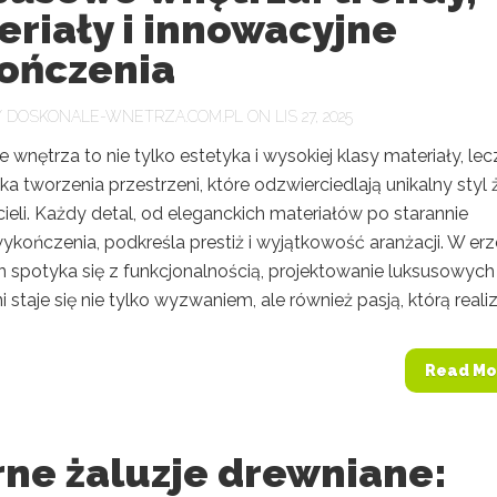
riały i innowacyjne
ończenia
Y
DOSKONALE-WNETRZA.COM.PL
ON LIS 27, 2025
wnętrza to nie tylko estetyka i wysokiej klasy materiały, lec
ka tworzenia przestrzeni, które odzwierciedlają unikalny styl 
cieli. Każdy detal, od eleganckich materiałów po starannie
kończenia, podkreśla prestiż i wyjątkowość aranżacji. W erz
n spotyka się z funkcjonalnością, projektowanie luksusowych
i staje się nie tylko wyzwaniem, ale również pasją, którą realizu
Read Mo
rne żaluzje drewniane: