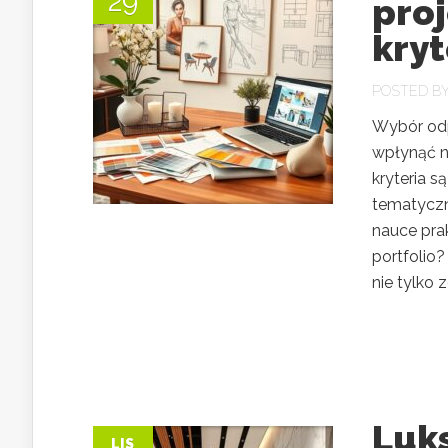
29
pro
kryt
POSTED B
Wybór odp
wpłynąć na
kryteria 
tematyczny
nauce pra
portfolio
nie tylko 
Luk
LIS