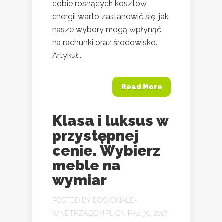
dobie rosnących kosztów
energii warto zastanowić się, jak
nasze wybory mogą wpłynąć
na rachunki oraz środowisko.
Artykuł...
Read More
Klasa i luksus w
przystępnej
cenie. Wybierz
meble na
wymiar
POSTED BY
DOSKONALE-
WNETRZA.COM.PL
ON PAŹ 30, 2017