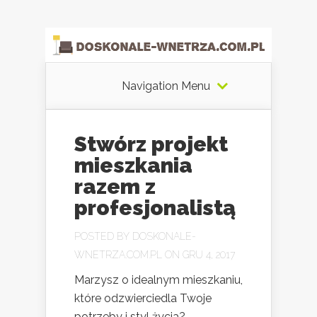
Navigation Menu
Stwórz projekt
mieszkania
razem z
profesjonalistą
POSTED BY
DOSKONALE-
WNETRZA.COM.PL
ON GRU 4, 2017
Marzysz o idealnym mieszkaniu,
które odzwierciedla Twoje
potrzeby i styl życia?