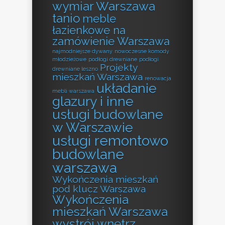
wymiar Warszawa
tanio
meble
łazienkowe na
zamówienie Warszawa
najmodniejsze dywany
nowoczesne komody
młodzieżowe
podłogi drewniane
podłogi
Projekty
drewniane leszno
mieszkań Warszawa
renowacja
układanie
mebli warszawa
glazury i inne
usługi budowlane
w Warszawie
usługi remontowo
budowlane
warszawa
Wykończenia mieszkań
pod klucz Warszawa
Wykończenia
mieszkań Warszawa
wystrój wnętrz