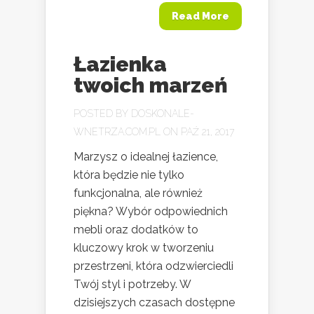
Read More
Łazienka
twoich marzeń
POSTED BY
DOSKONALE-
WNETRZA.COM.PL
ON PAŹ 21, 2017
Marzysz o idealnej łazience,
która będzie nie tylko
funkcjonalna, ale również
piękna? Wybór odpowiednich
mebli oraz dodatków to
kluczowy krok w tworzeniu
przestrzeni, która odzwierciedli
Twój styl i potrzeby. W
dzisiejszych czasach dostępne