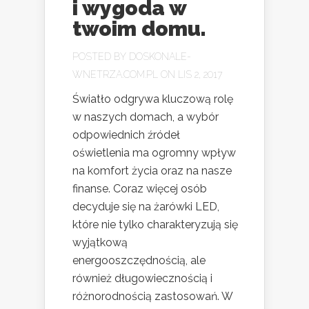
i wygoda w
twoim domu.
POSTED BY
DOSKONALE-
WNETRZA.COM.PL
ON LIS 2, 2017
Światło odgrywa kluczową rolę
w naszych domach, a wybór
odpowiednich źródeł
oświetlenia ma ogromny wpływ
na komfort życia oraz na nasze
finanse. Coraz więcej osób
decyduje się na żarówki LED,
które nie tylko charakteryzują się
wyjątkową
energooszczędnością, ale
również długowiecznością i
różnorodnością zastosowań. W