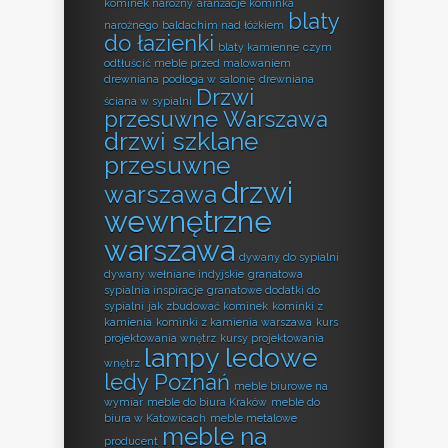
kominek narożny
aranżacje kominka
blaty
narożnego
baldachim nad łóżkiem
do łazienki
blaty kamienne
czym
odtłuścić meble przed malowaniem
drewniana podłoga w salonie
drewniana
Drzwi
ściana w sypialni
przesuwne Warszawa
drzwi szklane
przesuwne
drzwi
warszawa
wewnętrzne
warszawa
dywany do sypialni
dywany wełniane indyjskie
granatowa
sypialnia inspiracje
granatowe dodatki do
sypialni
jak zbudować kominek
kominki z
kamienia
kominki z kamienia warszawa
kurs
projektowania wnętrz
kursy projektowania
lampy ledowe
wnętrz
ledy Poznań
meble biurowe na
wymiar
meble do biura Kraków
meble do
biura w Katowicach
meble metalowe
meble na
producent