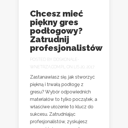
Chcesz mieć
piękny gres
podłogowy?
Zatrudnij
profesjonalistów
POSTED BY
DOSKONALE-
WNETRZA.COM.PL
ON LIS 20, 2017
Zastanawiasz się, jak stworzyć
piękną i trwałą podłogę z
gresu? Wybór odpowiednich
materiałów to tylko początek, a
właściwe ułożenie to klucz do
sukcesu. Zatrudniając
profesjonalistów, zyskujesz