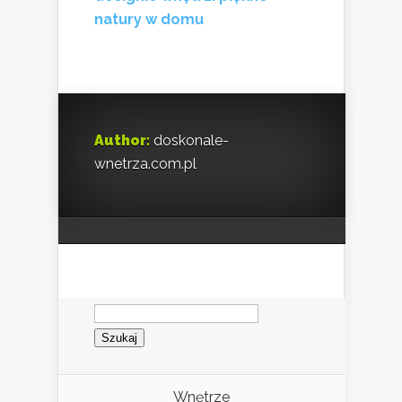
natury w domu
Author:
doskonale-
wnetrza.com.pl
Szukaj:
Wnętrze