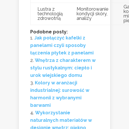
Ga
Lustra z
Monitorowanie
ko
technologią
kondycji skóry,
mi
zdrowotną
analizy
pi
Podobne posty:
Jak połączyć kafelki z
panelami czyli sposoby
łączenia płytek z panelami
Wnętrza z charakterem w
stylu rustykalnym: ciepło i
urok wiejskiego domu
Kolory w aranżacji
industrialnej: surowość w
harmonii z wybranymi
barwami
Wykorzystanie
naturalnych materiałów w
designie wnętrz: piękno