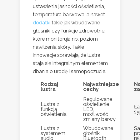
ustawienia jasności oświetlenia,
temperatura barwowa, a nawet
dodatki
takie jak wbudowane
głośniki czy funkcje zdrowotne,
które monitorują np. poziom
nawilżenia skóry. Takie
innowacje sprawiają, że lustra
stają się integralnym elementem
dbania o urodę i samopoczucie.
Rodzaj
Najważniejsze
Na
lustra
cechy
za
Regulowane
Lustra z
oświetlenie
Ła
funkcją
LED,
sy
oświetlenia
możliwość
zmiany barwy
Lustra z
Wbudowane
Sa
systemem
głośniki,
pr
audio
Bluetooth
re