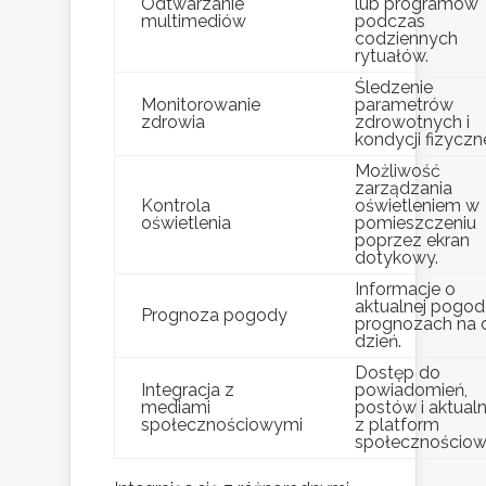
Odtwarzanie
lub programów
multimediów
podczas
codziennych
rytuałów.
Śledzenie
Monitorowanie
parametrów
zdrowia
zdrowotnych i
kondycji fizyczne
Możliwość
zarządzania
Kontrola
oświetleniem w
oświetlenia
pomieszczeniu
poprzez ekran
dotykowy.
Informacje o
aktualnej pogodz
Prognoza pogody
prognozach na 
dzień.
Dostęp do
Integracja z
powiadomień,
mediami
postów i aktual
społecznościowymi
z platform
społecznościow