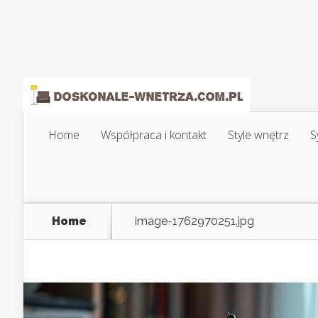
Home
Współpraca i kontakt
Style wnętrz
S
Home
image-1762970251.jpg