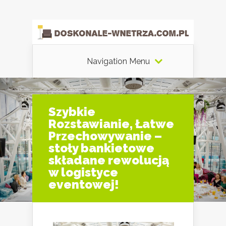
Navigation Menu
Szybkie
Rozstawianie, Łatwe
Przechowywanie –
stoły bankietowe
składane rewolucją
w logistyce
eventowej!