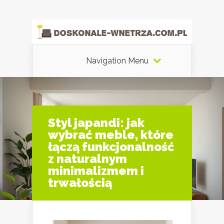
Navigation Menu
Styl japandi: jak
wybrać meble, które
łączą funkcjonalność
z naturalnym
minimalizmem i
trwałością