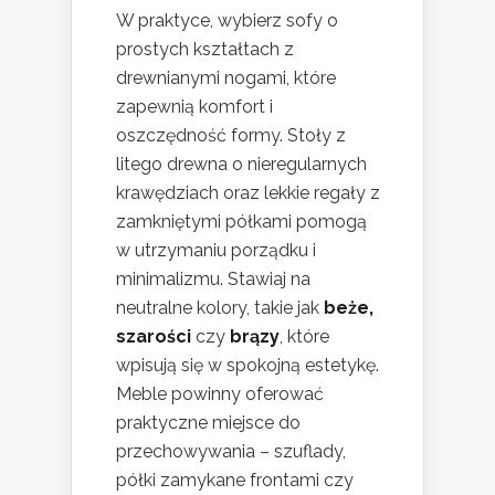
W praktyce, wybierz sofy o
prostych kształtach z
drewnianymi nogami, które
zapewnią komfort i
oszczędność formy. Stoły z
litego drewna o nieregularnych
krawędziach oraz lekkie regały z
zamkniętymi półkami pomogą
w utrzymaniu porządku i
minimalizmu. Stawiaj na
neutralne kolory, takie jak
beże,
szarości
czy
brązy
, które
wpisują się w spokojną estetykę.
Meble powinny oferować
praktyczne miejsce do
przechowywania – szuflady,
półki zamykane frontami czy