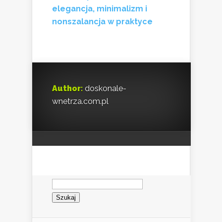
elegancja, minimalizm i
nonszalancja w praktyce
Author:
doskonale-
wnetrza.com.pl
Szukaj: