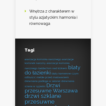
Wnętrza z charakterem w
stylu azjatyckim: harmonia i
równowaga
Tagi
aranżacja kominka narożnego
aranżacje
kominek narożny
aranżacje kominka
blaty
narożnego
baldachim nad łóżkiem
do łazienki
blaty kamienne
czym
odtłuścić meble przed malowaniem
drewniana podłoga w salonie
drewniana
Drzwi
ściana w sypialni
przesuwne Warszawa
drzwi szklane
przesuwne