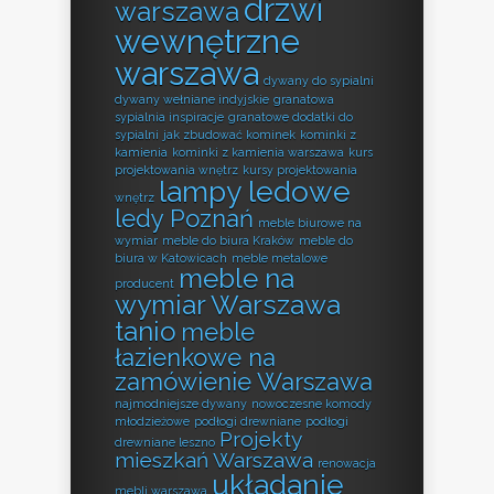
drzwi
warszawa
wewnętrzne
warszawa
dywany do sypialni
dywany wełniane indyjskie
granatowa
sypialnia inspiracje
granatowe dodatki do
sypialni
jak zbudować kominek
kominki z
kamienia
kominki z kamienia warszawa
kurs
projektowania wnętrz
kursy projektowania
lampy ledowe
wnętrz
ledy Poznań
meble biurowe na
wymiar
meble do biura Kraków
meble do
biura w Katowicach
meble metalowe
meble na
producent
wymiar Warszawa
tanio
meble
łazienkowe na
zamówienie Warszawa
najmodniejsze dywany
nowoczesne komody
młodzieżowe
podłogi drewniane
podłogi
Projekty
drewniane leszno
mieszkań Warszawa
renowacja
układanie
mebli warszawa