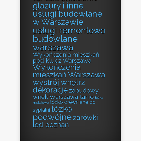
glazury i inne
usługi budowlane
w Warszawie
usługi remontowo
budowlane
warszawa
Wykończenia mieszkań
pod klucz Warszawa
Wykończenia
mieszkań Warszawa
wystrój wnętrz
dekoracje
zabudowy
wnęk Warszawa tanio
łóżka
łóżko drewniane do
metalowe
łóżko
sypialni
podwójne
żarówki
led poznań