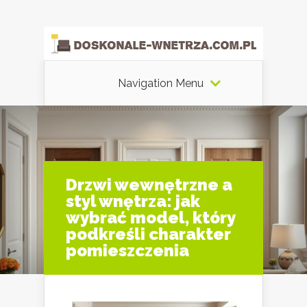
Navigation Menu
Drzwi wewnętrzne a
styl wnętrza: jak
wybrać model, który
podkreśli charakter
pomieszczenia