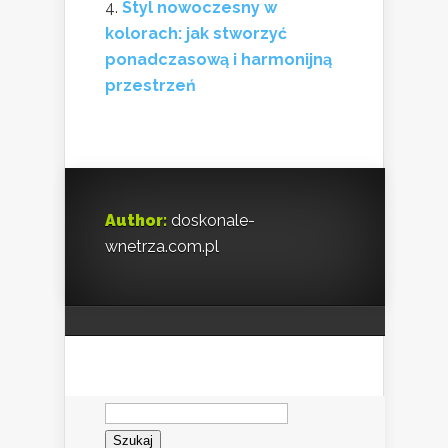
Styl nowoczesny w
kolorach: jak stworzyć
ponadczasową i harmonijną
przestrzeń
Author:
doskonale-
wnetrza.com.pl
Szukaj: