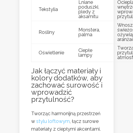
Lniane
Ociepl
poduszki,
wnętrz
Tekstylia
pledy z
wprow
aksamitu
przytu
Wnosz
Monstera,
świeżo
Rośliny
palma
ożywia
aranża
Tworz
Ciepłe
Oświetlenie
przytu
lampy
atmosf
Jak łączyć materiały i
kolory dodatków, aby
zachować surowość i
wprowadzić
przytulność?
Tworząc harmonijną przestrzeń
w
stylu loftowym
, łącz surowe
materiały z ciepłymi akcentami.