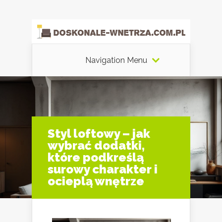
Navigation Menu
Styl loftowy – jak
wybrać dodatki,
które podkreślą
surowy charakter i
ocieplą wnętrze