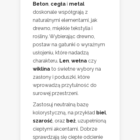
Beton
,
cegła
i
metal
doskonale współgrają z
naturalnymi elementami, jak
drewno, miękkie tekstylia i
rośliny. Wybierając drewno,
postaw na gatunki o wyraźnym
usłojeniu, które nadadzą
charakteru.
Len
,
wełna
czy
wiklina
to świetne wybory na
zasłony i poduszki, które
wprowadzą przytulność do
surowej przestrzeni.
Zastosuj neutralną bazę
kolorystyczną, na przykład
biel
,
szarość
, oraz
beż
, uzupełnioną
ciepłymi akcentami. Dobrze
sprawdzają się ciepłe odcienie