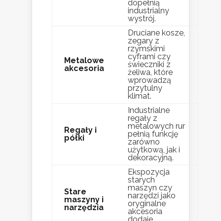
dopełnią
industrialny
wystrój.
Druciane kosze,
zegary z
rzymskimi
cyframi czy
Metalowe
świeczniki z
akcesoria
żeliwa, które
wprowadzą
przytulny
klimat.
Industrialne
regały z
metalowych rur
Regały i
pełnią funkcję
półki
zarówno
użytkową, jak i
dekoracyjną.
Ekspozycja
starych
maszyn czy
Stare
narzędzi jako
maszyny i
oryginalne
narzędzia
akcesoria
dodaje