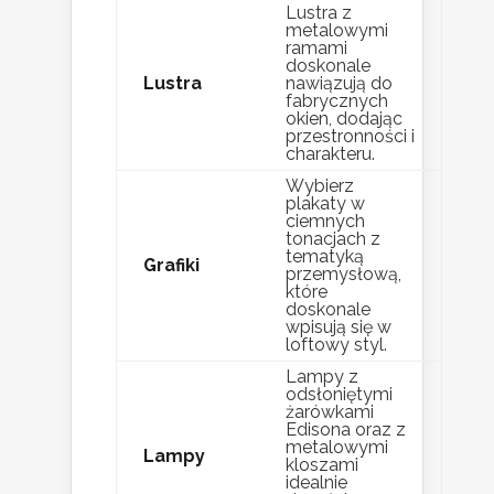
Lustra z
metalowymi
ramami
doskonale
Lustra
nawiązują do
fabrycznych
okien, dodając
przestronności i
charakteru.
Wybierz
plakaty w
ciemnych
tonacjach z
tematyką
Grafiki
przemysłową,
które
doskonale
wpisują się w
loftowy styl.
Lampy z
odsłoniętymi
żarówkami
Edisona oraz z
metalowymi
Lampy
kloszami
idealnie