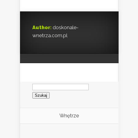
Author:
doskonale-
wnetrza.com.pl
Szukaj:
Wnętrze