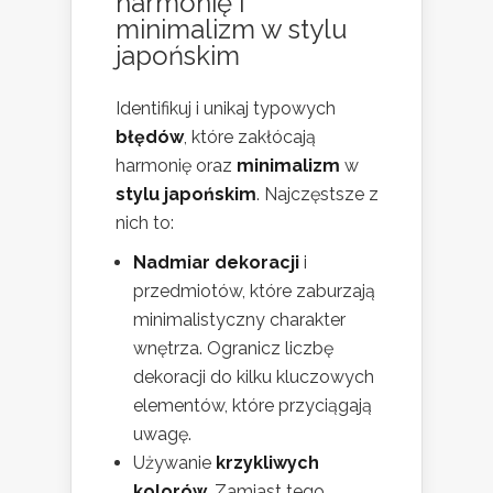
harmonię i
minimalizm w
stylu
japońskim
Identifikuj i unikaj typowych
błędów
, które zakłócają
harmonię oraz
minimalizm
w
stylu japońskim
. Najczęstsze z
nich to:
Nadmiar dekoracji
i
przedmiotów, które zaburzają
minimalistyczny charakter
wnętrza. Ogranicz liczbę
dekoracji do kilku kluczowych
elementów, które przyciągają
uwagę.
Używanie
krzykliwych
kolorów
. Zamiast tego