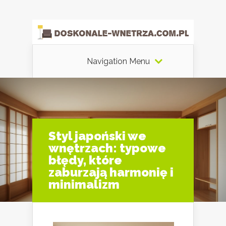
Navigation Menu
Styl japoński we
wnętrzach: typowe
błędy, które
zaburzają harmonię i
minimalizm