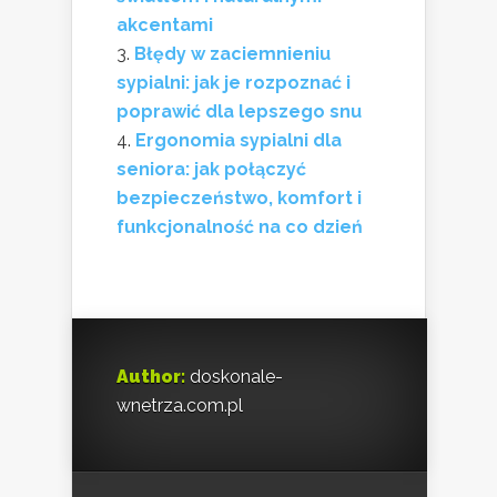
akcentami
Błędy w zaciemnieniu
sypialni: jak je rozpoznać i
poprawić dla lepszego snu
Ergonomia sypialni dla
seniora: jak połączyć
bezpieczeństwo, komfort i
funkcjonalność na co dzień
Author:
doskonale-
wnetrza.com.pl