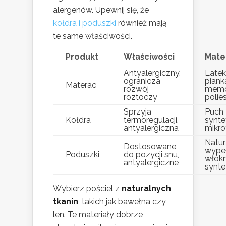
alergenów. Upewnij się, że
kołdra i poduszki
również mają
te same właściwości.
Produkt
Właściwości
Mate
Antyalergiczny,
Latek
ogranicza
piank
Materac
rozwój
memo
roztoczy
polie
Sprzyja
Puch
Kołdra
termoregulacji,
synte
antyalergiczna
mikro
Natur
Dostosowane
wypeł
Poduszki
do pozycji snu,
włók
antyalergiczne
synte
Wybierz pościel z
naturalnych
tkanin
, takich jak bawełna czy
len. Te materiały dobrze