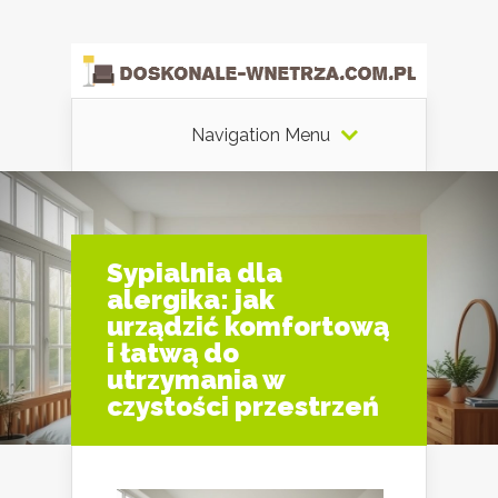
Navigation Menu
Sypialnia dla
alergika: jak
urządzić komfortową
i łatwą do
utrzymania w
czystości przestrzeń