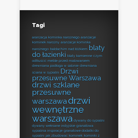
Tagi
aranżacja kominka narożnego
aranżacje
kominek narożny
aranżacje kominka
blaty
narożnego
baldachim nad łóżkiem
do łazienki
blaty kamienne
czym
odtłuścić meble przed malowaniem
drewniana podłoga w salonie
drewniana
Drzwi
ściana w sypialni
przesuwne Warszawa
drzwi szklane
przesuwne
drzwi
warszawa
wewnętrzne
warszawa
dywany do sypialni
dywany wełniane indyjskie
granatowa
sypialnia inspiracje
granatowe dodatki do
sypialni
jak zbudować kominek
kominki z