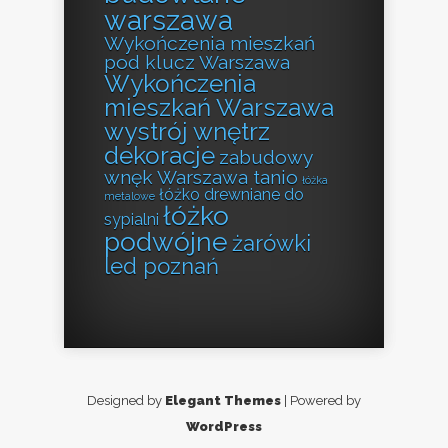
warszawa
Wykończenia mieszkań
pod klucz Warszawa
Wykończenia
mieszkań Warszawa
wystrój wnętrz
dekoracje
zabudowy
wnęk Warszawa tanio
łóżka
łóżko drewniane do
metalowe
łóżko
sypialni
podwójne
żarówki
led poznań
Designed by
Elegant Themes
| Powered by
WordPress