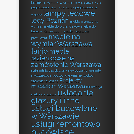
kamienia
kominki z kamienia warszawa
kurs
projektowania wnętrz
kursy projektowania
lampy ledowe
wnętrz
ledy Poznań
meble biurowe na
wymiar
meble do biura Kraków
meble do
biura w Katowicach
meble metalowe
meble na
producent
wymiar Warszawa
tanio
meble
łazienkowe na
zamówienie Warszawa
najmodniejsze dywany
nowoczesne komody
młodzieżowe
podłogi drewniane
podłogi
Projekty
drewniane leszno
mieszkań Warszawa
renowacja
układanie
mebli warszawa
glazury i inne
usługi budowlane
w Warszawie
usługi remontowo
budowlane