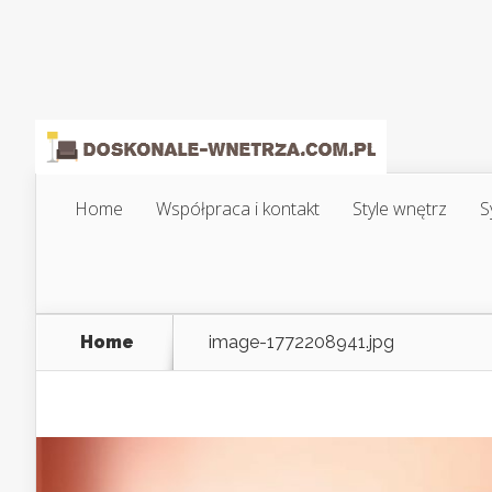
Home
Współpraca i kontakt
Style wnętrz
S
Home
image-1772208941.jpg