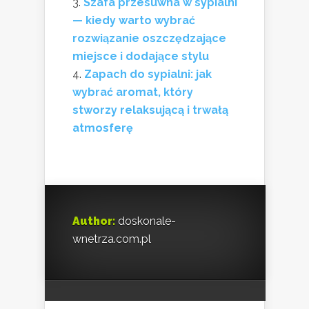
Szafa przesuwna w sypialni
— kiedy warto wybrać
rozwiązanie oszczędzające
miejsce i dodające stylu
Zapach do sypialni: jak
wybrać aromat, który
stworzy relaksującą i trwałą
atmosferę
Author:
doskonale-
wnetrza.com.pl