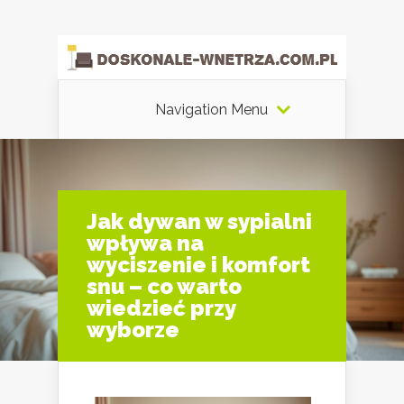
Navigation Menu
Jak dywan w sypialni
wpływa na
wyciszenie i komfort
snu – co warto
wiedzieć przy
wyborze