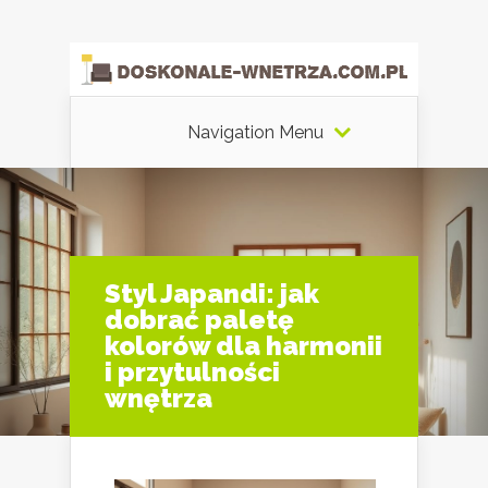
Navigation Menu
Styl Japandi: jak
dobrać paletę
kolorów dla harmonii
i przytulności
wnętrza