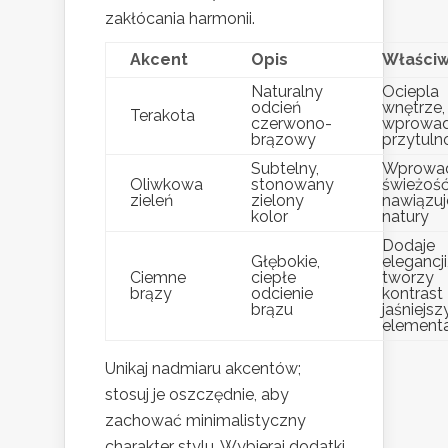
zakłócania harmonii.
Akcent
Opis
Właściw
Naturalny
Ociepla
odcień
wnętrze,
Terakota
czerwono-
wprowa
brązowy
przytuln
Subtelny,
Wprowa
Oliwkowa
stonowany
świeżość
zieleń
zielony
nawiązuj
kolor
natury
Dodaje
Głębokie,
elegancji
Ciemne
ciepłe
tworzy
brązy
odcienie
kontrast
brązu
jaśniejsz
element
Unikaj nadmiaru akcentów;
stosuj je oszczędnie, aby
zachować minimalistyczny
charakter stylu. Wybieraj dodatki