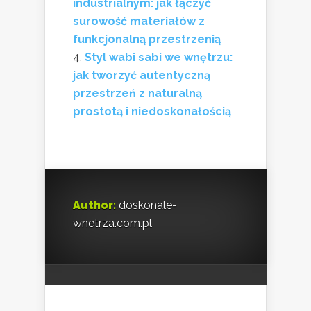
industrialnym: jak łączyć
surowość materiałów z
funkcjonalną przestrzenią
Styl wabi sabi we wnętrzu:
jak tworzyć autentyczną
przestrzeń z naturalną
prostotą i niedoskonałością
Author:
doskonale-
wnetrza.com.pl