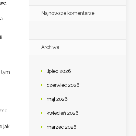
owe
.
Najnowsze komentarze
ia
i
Archiwa
lipiec 2026
, tym
czerwiec 2026
maj 2026
czne
kwiecień 2026
e jak
marzec 2026