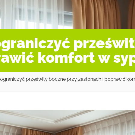
ograniczyć prześwit
rawić komfort w syp
 ograniczyć prześwity boczne przy zasłonach i poprawić ko