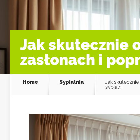
Jak skutecznie 
zasłonach i pop
Home
Sypialnia
Jak skutecznie
sypialni