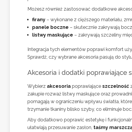
Możesz również zastosować dodatkowe akcesoria
firany
– wykonane z cięższego materiału, zmn
panele boczne
– skutecznie zakrywają bocz
listwy maskujące
– zakrywają szczeliny międ
Integracja tych elementów poprawi komfort uż
Sprawdź, czy wybrane akcesoria pasują do sty
Akcesoria i dodatki poprawiające 
Wybierz
akcesoria
poprawiające
szczelność
z
zakupie rozważ listwy maskujące oraz prowadni
pomagają w ograniczeniu wpływu światła, które 
trzymanie tkaniny blisko szyby, co eliminuje b
Aby dodatkowo poprawić estetykę i funkcjonalno
ułatwiają przesuwanie zasłon,
taśmy marszcz