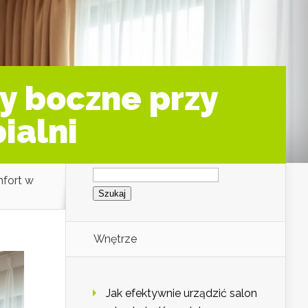
y boczne przy
ialni
Szukaj:
mfort w
Wnętrze
Jak efektywnie urządzić salon