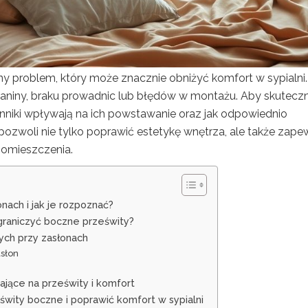
 problem, który może znacznie obniżyć komfort w sypialni.
aniny, braku prowadnic lub błędów w montażu. Aby skuteczni
zynniki wpływają na ich powstawanie oraz jak odpowiednio
pozwoli nie tylko poprawić estetykę wnętrza, ale także zape
pomieszczenia.
ach i jak je rozpoznać?
ograniczyć boczne prześwity?
ych przy zasłonach
asłon
ające na prześwity i komfort
ześwity boczne i poprawić komfort w sypialni