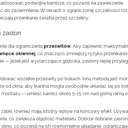
zastosować podwójne karnisze, co pozwoli na zawieszenie
ść do zaciemnienia. W oknach o ograniczonej szczelności ro
iczają przenikanie światła przez szczeliny.
 zasłon
ie dla ograniczenia
prześwitów
. Aby zapewnić maksymal
wnęce okiennej
, co znacząco zmniejszy ryzyko przenikania
— jeżeli jest wystarczająco głęboka, zasłony lepiej przyleg
kwidować wszelkie prześwity po bokach. Inną metodą jest mo
sze od okna, aby tkanina mogła swobodnie układać się po bo
 montażu — umieść karnisz około 5-15 cm nad górną ramą o
y żabki, również mają istotny wpływ na końcowy efekt. Używa
ia, co zwiększa objętość materiału. Dobrze dobrane zasło
ż okno, co pozwoli na ich równomierne układanie, ograniczają