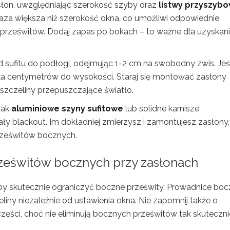
łon, uwzględniając szerokość szyby oraz
listwy przyszyb
raza większa niż szerokość okna, co umożliwi odpowiednie
a prześwitów. Dodaj zapas po bokach – to ważne dla uzyskan
d sufitu do podłogi, odejmując 1-2 cm na swobodny zwis. Jeśl
ka centymetrów do wysokości. Staraj się montować zasłony
 szczeliny przepuszczające światło.
jak
aluminiowe szyny sufitowe
lub solidne karnisze
ły blackout. Im dokładniej zmierzysz i zamontujesz zasłony
prześwitów bocznych.
rześwitów bocznych przy zasłonach
aby skutecznie ograniczyć boczne prześwity. Prowadnice bo
eliny niezależnie od ustawienia okna. Nie zapomnij także o
części, choć nie eliminują bocznych prześwitów tak skuteczni