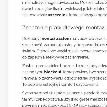
minimalistycznego zawieszenia. Możesz także 
dwóch rodzajów tkanin, zwiększając ich zdolno
zastosowanie
uszczelek
, które znacząco ogran
Znaczenie prawidłowego montażu
Dokładny
montaż zasłon
ma kluczowe znaczen
szczelność, zamontuj zasłony bezpośrednio w
światła. Głębokość wnęki ma kluczowe znaczenie 
co zapewnia efektywne zaciemnienie.
Zastosuj prowadnice boczne dla rolet, aby zli
zasłon typu
blackout
, które powinny być szer
Pamiętaj o zachowaniu odpowiedniej wysokości
To poprawi estetykę i komfort użytkowania.
Systemy montażu, takie jak taśma, przelotki cz
taśmy i żabek pozwala uzyskać gęste marszczen
powinny mieć szerokość 1,8-2,5 razy szerszą ni