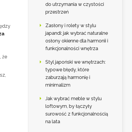
do utrzymania w czystości
przestrzeń
Zasłony i rolety w stylu
iędzy
japandi: jak wybrać naturalne
za
osłony okienne dla harmonii i
funkcjonalności wnętrza
 że
Styl japoński we wnętrzach:
typowe błędy, które
sz,
zaburzają harmonię i
minimalizm
o
Jak wybrać meble w stylu
loftowym, by łączyły
surowość z funkcjonalnością
na lata