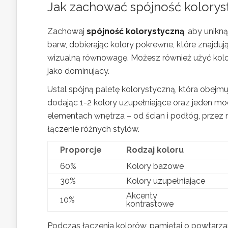
Jak zachować spójność koloryst
Zachowaj
spójność kolorystyczną
, aby unikn
barw, dobierając kolory pokrewne, które znajduj
wizualną równowagę. Możesz również użyć kolor
jako dominujący.
Ustal spójną paletę kolorystyczną, która obejmu
dodając 1-2 kolory uzupełniające oraz jeden mo
elementach wnętrza – od ścian i podłóg, przez 
łączenie różnych stylów.
Proporcje
Rodzaj koloru
60%
Kolory bazowe
30%
Kolory uzupełniające
Akcenty
10%
kontrastowe
Podczas łączenia kolorów, pamiętaj o powtarza