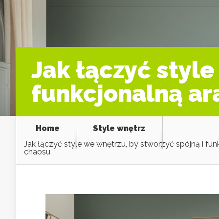
Jak łączyć style
funkcjonalną ar
Home
Style wnętrz
Jak łączyć style we wnętrzu, by stworzyć spójną i fun
chaosu