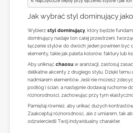
Najczęstsze błędy przy łączeniu stylów i jak ich
Jak wybrać styl dominujący jak
Wybierz
styl dominujący
, który będzie fundam
dominujący nadaje ton całej przestrzeni, tworz
łączenie stylów do dwóch: jeden powinien być 
elementy, takie jak paleta kolorów, faktury lub
Aby uniknąć
chaosu
w aranżacji, zastosuj zasa
delikatne akcenty z drugiego stylu. Dzięki temu 
nadmiarem elementów. Jeśli nie możesz zdecydow
podłóg i ścian, a następnie dodawaj ruchome d
różnorodności, zachowując przy tym elastyczno
Pamiętaj również, aby unikać dużych kontrastów 
Zaakceptuj różnorodność, ale z umiarem, tak a
odzwierciedli Twój indywidualny charakter.