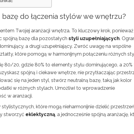
 unikać
o bazę do łączenia stylów we wnętrzu?
entem Twojej aranżacji wnętrza. To kluczowy krok, ponieważ 
ąc spójną bazę dla pozostałych
styli uzupełniających
. Ogra
dominujący, a drugi uzupełniający. Zwróć uwagę na wspólne
 kształty, które pomogą w harmonijnym połączeniu różnych sty
dę 80/20, gdzie 80% to elementy stylu dominującego, a 20% 
uzyskasz spójną i ciekawe wnętrze, nie przytłaczając przestr
ać się na jeden styl, stwórz neutralną bazę, taką jak kolor
odatki w różnych stylach. Umożliwi to wprowadzenie
ść w aranżacji.
stylistycznych, które mogą nieharmonijnie dzielić przestrzeń
by stworzyć
eklektyczną
, a jednocześnie spójną aranżację, k