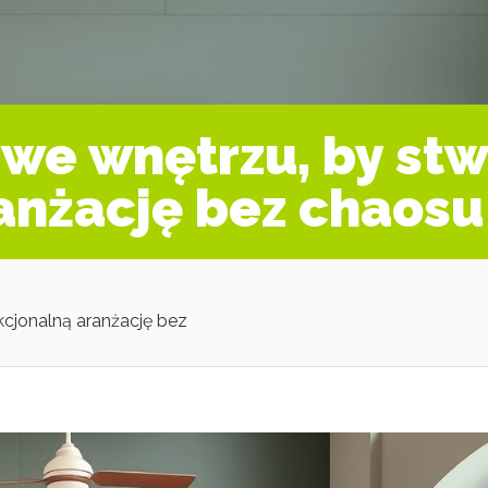
 we wnętrzu, by stw
anżację bez chaosu
kcjonalną aranżację bez