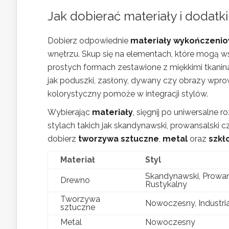
Jak dobierać materiały i dodatk
Dobierz odpowiednie
materiały wykończeni
wnętrzu. Skup się na elementach, które mogą w
prostych formach zestawione z miękkimi tkanin
jak poduszki, zasłony, dywany czy obrazy wpr
kolorystyczny pomoże w integracji stylów.
Wybierając
materiały
, sięgnij po uniwersalne 
stylach takich jak skandynawski, prowansalski c
dobierz
tworzywa sztuczne
,
metal
oraz
szkł
Materiał
Styl
Skandynawski, Prowan
Drewno
Rustykalny
Tworzywa
Nowoczesny, Industri
sztuczne
Metal
Nowoczesny