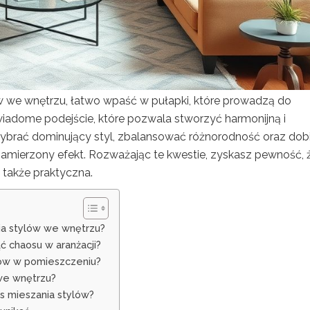
ów we wnętrzu, łatwo wpaść w pułapki, które prowadzą do
iadome podejście, które pozwala stworzyć harmonijną i
 wybrać dominujący styl, zbalansować różnorodność oraz dob
zamierzony efekt. Rozważając te kwestie, zyskasz pewność, 
e także praktyczna.
nia stylów we wnętrzu?
ć chaosu w aranżacji?
ylów w pomieszczeniu?
 we wnętrzu?
s mieszania stylów?