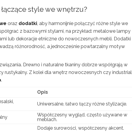
i łączące style we wnętrzu?
owe
oraz
dodatki
, aby harmonijnie połączyć różne style we
spółgrać z bazowymi stylami, na przykład: metalowe lampy
ami lub dekoracje etniczne do nowoczesnych mebli. Dodatki 
owadzą różnorodność, a jednocześnie powtarzalny motyw
rozwiązania. Drewno i naturalne tkaniny dobrze współgrają w
zy rustykalny. Z kolei dla wnętrz nowoczesnych czy industria
o
.
Opis
salski,
Uniwersalne, łatwo łączy różne stylizacje.
Współczesny wygląd, często używane w
alny
meblach.
Dodaje surowości, współczesny akcent.