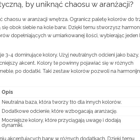
yczną, by uniknąć chaosu w aranżacji?
ąć chaosu w aranżacji wnętrza. Ogranicz paletę kolorów do t
ą się obok siebie na kole barw. Dzięki temu stworzysz harmoni
ów dopełniających w umiarkowanej ilości, wybierając jeden 
je 3-4 dominujące kolory. Użyj neutralnych odcieni jako bazy,
cniejszy akcent. Kolory te powinny pojawiać się w różnych
meble, po dodatki. Taki zestaw kolorów pozwoli na harmonij
Opis
Neutralna baza, która tworzy tło dla innych kolorów.
Dodatkowe odcienie, które wzbogacają aranżację.
Mocniejsze kolory, które przyciągają uwagę i dodają
dynamiki.
niu akcentujących barw w różnych dodatkach. Dzięki temu,