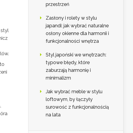
przestrzeń
Zasłony i rolety w stylu
japandi: jak wybrać naturalne
styl
osłony okienne dla harmonii i
nicz
funkcjonalności wnętrza
lów.
Styl japoński we wnętrzach:
typowe błędy, które
to
zaburzają harmonię i
zeni
minimalizm
Jak wybrać meble w stylu
loftowym, by łączyły
.
surowość z funkcjonalnością
tóra
na lata