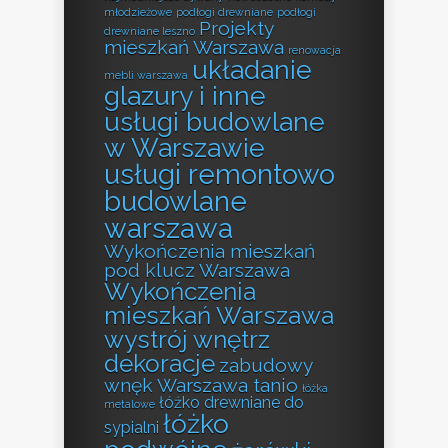
młodzieżowe
podłogi drewniane
podłogi
Projekty
drewniane leszno
mieszkań Warszawa
renowacja
układanie
mebli warszawa
glazury i inne
usługi budowlane
w Warszawie
usługi remontowo
budowlane
warszawa
Wykończenia mieszkań
pod klucz Warszawa
Wykończenia
mieszkań Warszawa
wystrój wnętrz
dekoracje
zabudowy
wnęk Warszawa tanio
łóżka
łóżko drewniane do
metalowe
łóżko
sypialni