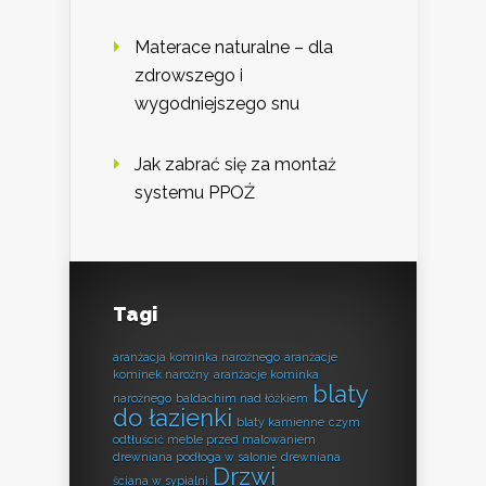
Materace naturalne – dla
zdrowszego i
wygodniejszego snu
Jak zabrać się za montaż
systemu PPOŻ
Tagi
aranżacja kominka narożnego
aranżacje
kominek narożny
aranżacje kominka
blaty
narożnego
baldachim nad łóżkiem
do łazienki
blaty kamienne
czym
odtłuścić meble przed malowaniem
drewniana podłoga w salonie
drewniana
Drzwi
ściana w sypialni