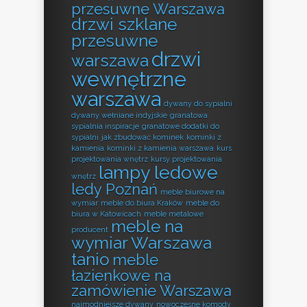
przesuwne Warszawa
drzwi szklane
przesuwne
drzwi
warszawa
wewnętrzne
warszawa
dywany do sypialni
dywany wełniane indyjskie
granatowa
sypialnia inspiracje
granatowe dodatki do
sypialni
jak zbudować kominek
kominki z
kamienia
kominki z kamienia warszawa
kurs
projektowania wnętrz
kursy projektowania
lampy ledowe
wnętrz
ledy Poznań
meble biurowe na
wymiar
meble do biura Kraków
meble do
biura w Katowicach
meble metalowe
meble na
producent
wymiar Warszawa
tanio
meble
łazienkowe na
zamówienie Warszawa
najmodniejsze dywany
nowoczesne komody