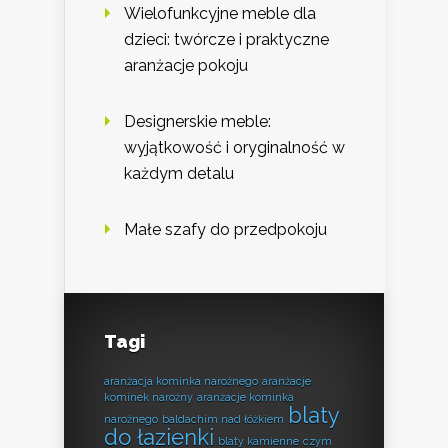
Wielofunkcyjne meble dla
dzieci: twórcze i praktyczne
aranżacje pokoju
Designerskie meble:
wyjątkowość i oryginalność w
każdym detalu
Małe szafy do przedpokoju
Tagi
aranżacja kominka narożnego
aranżacje
kominek narożny
aranżacje kominka
blaty
narożnego
baldachim nad łóżkiem
do łazienki
blaty kamienne
czym