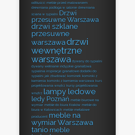
odtłuścić meble przed malowaniem
drewniana podłoga w salonie
drewniana
Drzwi
ściana w sypialni
przesuwne Warszawa
drzwi szklane
przesuwne
drzwi
warszawa
wewnętrzne
warszawa
dywany do sypialni
dywany wełniane indyjskie
granatowa
sypialnia inspiracje
granatowe dodatki do
sypialni
jak zbudować kominek
kominki z
kamienia
kominki z kamienia warszawa
kurs
projektowania wnętrz
kursy projektowania
lampy ledowe
wnętrz
ledy Poznań
meble biurowe na
wymiar
meble do biura Kraków
meble do
biura w Katowicach
meble metalowe
meble na
producent
wymiar Warszawa
tanio
meble