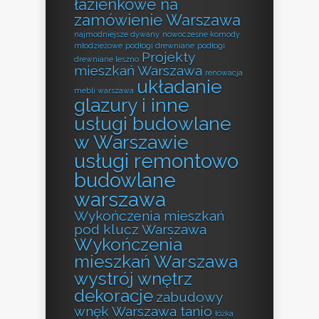
łazienkowe na
zamówienie Warszawa
najmodniejsze dywany
nowoczesne komody
młodzieżowe
podłogi drewniane
podłogi
Projekty
drewniane leszno
mieszkań Warszawa
renowacja
układanie
mebli warszawa
glazury i inne
usługi budowlane
w Warszawie
usługi remontowo
budowlane
warszawa
Wykończenia mieszkań
pod klucz Warszawa
Wykończenia
mieszkań Warszawa
wystrój wnętrz
dekoracje
zabudowy
wnęk Warszawa tanio
łóżka