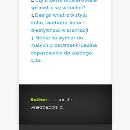
Czy krzesła tapicerowane
sprawdzą się w kuchni?
Design wnętrz w stylu
boho: swoboda, kolor i
kreatywność w aranżacji
Meble na wymiar do
małych przestrzeni: idealne
dopasowanie do każdego
kąta
Author:
doskonale-
wnetrza.com.pl