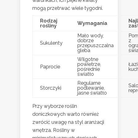
warunkach, ich piękne kwiaty
mogą przetrwać wiele tygodni.
Rodzaj
Naj
Wymagania
rośliny
zas
Mało wody,
Pom
dobrze
z
Sukulenty
przepuszczalna
ogr
gleba
świ
Wilgotne
powietrze,
Łazi
Paprocie
pośrednie
kuc
światło
Regularne
Salo
Storczyki
podlewanie,
rep
jasne światło
Przy wyborze roślin
doniczkowych warto również
zwrócić uwagę na styl aranżacji
wnętrza. Rośliny w