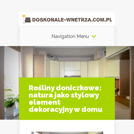
Navigation Menu
Rośliny doniczkowe:
natura jako stylowy
element
dekoracyjny w domu