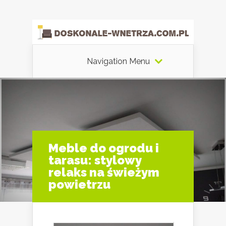
Navigation Menu
Meble do ogrodu i
tarasu: stylowy
relaks na świeżym
powietrzu