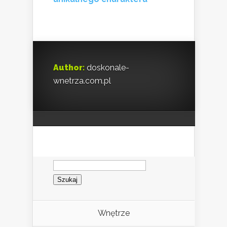
Author:
doskonale-
wnetrza.com.pl
Szukaj:
Wnętrze