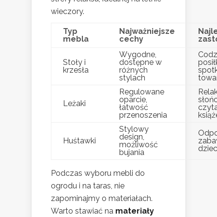
wieczory.
Typ
Najważniejsze
Najl
mebla
cechy
zast
Wygodne,
Codz
Stoły i
dostępne w
posiłk
krzesła
różnych
spot
stylach
towa
Regulowane
Rela
oparcie,
słońc
Leżaki
łatwość
czyt
przenoszenia
książ
Stylowy
Odpo
design,
Huśtawki
zaba
możliwość
dziec
bujania
Podczas wyboru mebli do
ogrodu i na taras, nie
zapominajmy o materiałach.
Warto stawiać na
materiały