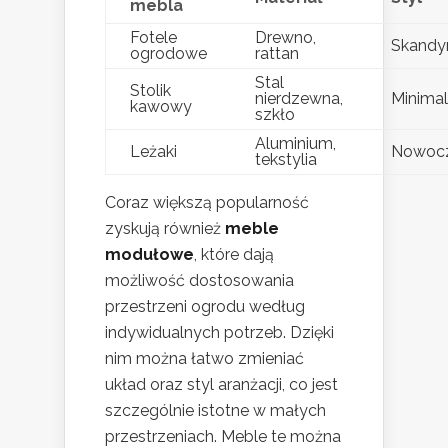
mebla
Fotele
Drewno,
Skandy
ogrodowe
rattan
Stal
Stolik
nierdzewna,
Minimal
kawowy
szkło
Aluminium,
Leżaki
Nowoc
tekstylia
Coraz większą popularność
zyskują również
meble
modułowe
, które dają
możliwość dostosowania
przestrzeni ogrodu według
indywidualnych potrzeb. Dzięki
nim można łatwo zmieniać
układ oraz styl aranżacji, co jest
szczególnie istotne w małych
przestrzeniach. Meble te można