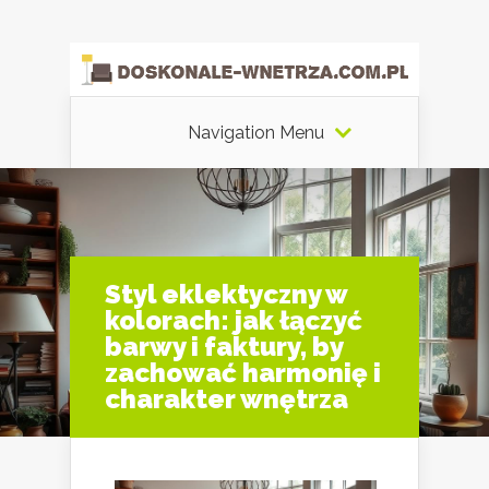
Navigation Menu
Styl eklektyczny w
kolorach: jak łączyć
barwy i faktury, by
zachować harmonię i
charakter wnętrza