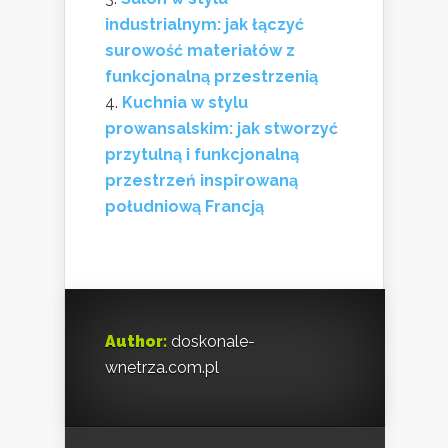
industrialnym: jak łączyć
surowość materiałów z
funkcjonalną przestrzenią
Kuchnia w stylu
prowansalskim: jak stworzyć
przytulną i funkcjonalną
przestrzeń inspirowaną
południową Francją
Author:
doskonale-
wnetrza.com.pl