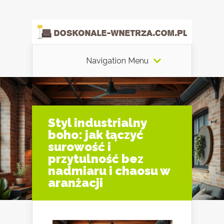
Navigation Menu
Styl industrialny
boho: jak łączyć
surowość i
przytulność bez
nadmiaru i chaosu w
aranżacji