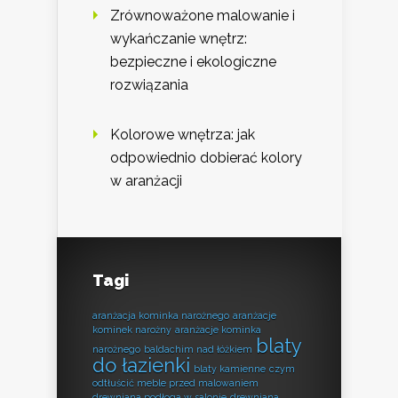
Zrównoważone malowanie i
wykańczanie wnętrz:
bezpieczne i ekologiczne
rozwiązania
Kolorowe wnętrza: jak
odpowiednio dobierać kolory
w aranżacji
Tagi
aranżacja kominka narożnego
aranżacje
kominek narożny
aranżacje kominka
blaty
narożnego
baldachim nad łóżkiem
do łazienki
blaty kamienne
czym
odtłuścić meble przed malowaniem
drewniana podłoga w salonie
drewniana