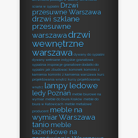
Drzwi
ściana w sypialni
przesuwne Warszawa
drzwi szklane
przesuwne
drzwi
warszawa
wewnętrzne
warszawa
dywany do sypialni
dywany wełniane indyjskie
granatowa
sypialnia inspiracje
granatowe dodatki do
sypialni
jak zbudować kominek
kominki z
kamienia
kominki z kamienia warszawa
kurs
projektowania wnętrz
kursy projektowania
lampy ledowe
wnętrz
ledy Poznań
meble biurowe na
wymiar
meble do biura Kraków
meble do
biura w Katowicach
meble metalowe
meble na
producent
wymiar Warszawa
tanio
meble
łazienkowe na