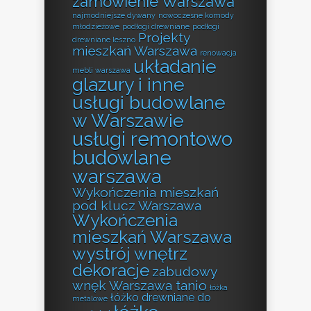
zamówienie Warszawa
najmodniejsze dywany
nowoczesne komody
młodzieżowe
podłogi drewniane
podłogi
Projekty
drewniane leszno
mieszkań Warszawa
renowacja
układanie
mebli warszawa
glazury i inne
usługi budowlane
w Warszawie
usługi remontowo
budowlane
warszawa
Wykończenia mieszkań
pod klucz Warszawa
Wykończenia
mieszkań Warszawa
wystrój wnętrz
dekoracje
zabudowy
wnęk Warszawa tanio
łóżka
łóżko drewniane do
metalowe