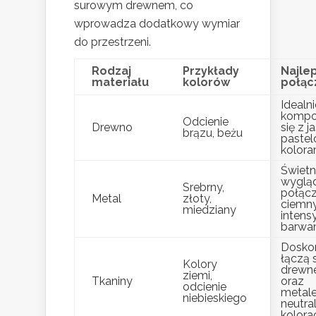
surowym drewnem, co
wprowadza dodatkowy wymiar
do przestrzeni.
Rodzaj
Przykłady
Najle
materiału
kolorów
połąc
Idealni
kompo
Odcienie
Drewno
się z j
brązu, beżu
paste
kolora
Świetn
wyglą
Srebrny,
połącz
Metal
złoty,
ciemny
miedziany
inten
barwa
Dosko
łączą s
Kolory
drewn
ziemi,
Tkaniny
oraz
odcienie
metal
niebieskiego
neutra
kolora