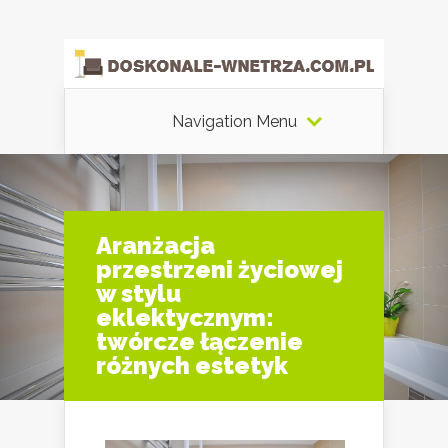
Navigation Menu
Aranżacja
przestrzeni życiowej
w stylu
eklektycznym:
twórcze łączenie
różnych estetyk