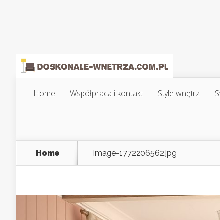
Home
Współpraca i kontakt
Style wnętrz
S
Home
image-1772206562.jpg