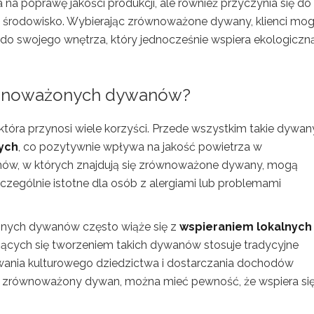
na poprawę jakości produkcji, ale również przyczynia się do
 środowisko. Wybierając zrównoważone dywany, klienci mo
do swojego wnętrza, który jednocześnie wspiera ekologiczn
równoważonych dywanów?
ra przynosi wiele korzyści. Przede wszystkim takie dywan
ych
, co pozytywnie wpływa na jakość powietrza w
mów, w których znajdują się zrównoważone dywany, mogą
czególnie istotne dla osób z alergiami lub problemami
żonych dywanów często wiąże się z
wspieraniem lokalnych
ujących się tworzeniem takich dywanów stosuje tradycyjne
owania kulturowego dziedzictwa i dostarczania dochodów
c zrównoważony dywan, można mieć pewność, że wspiera si