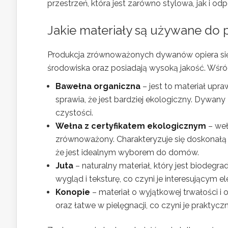
przestrzeń, która jest zarówno stylowa, jak i o
Jakie materiały są używane d
Produkcja zrównoważonych dywanów opiera się 
środowiska oraz posiadają wysoką jakość. Wśró
Bawełna organiczna
– jest to materiał up
sprawia, że jest bardziej ekologiczny. Dywan
czystości.
Wełna z certyfikatem ekologicznym
– weł
zrównoważony. Charakteryzuje się doskonałą i
że jest idealnym wyborem do domów.
Juta
– naturalny materiał, który jest biodeg
wygląd i teksturę, co czyni je interesującym 
Konopie
– materiał o wyjątkowej trwałości i
oraz łatwe w pielęgnacji, co czyni je prakt