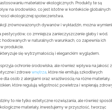
zastosowaniu materiałów ekologicznych. Produkty te są
yw na środowisko, co jest istotne w kontekście globalnych
mości ekologicznej społeczeństwa.
kcji zrównoważonych dywanów i wykładzin, można wymieni
a pestycydów, co zmniejsza zanieczyszczenie gleby i wód.
 hodowanych w naturalnych warunkach, co zapewnia ich
w produkcie.
akteryzuje się wytrzymałością i eleganckim wyglądem.
rzyja ochronie środowiska, ale również wpływa na jakość ż
etyczne i zdrowe
wnętrza
, które nie emitują szkodliwych
e dla osób z alergiami oraz wrażliwością na różne materiały.
ien, które regulują wilgotność powietrza i wspierają zdrow
ny to nie tylko estetyczne rozwiązania, ale również sposó
ekologiczne materiały, inwestujemy w przyszłość, tworząc