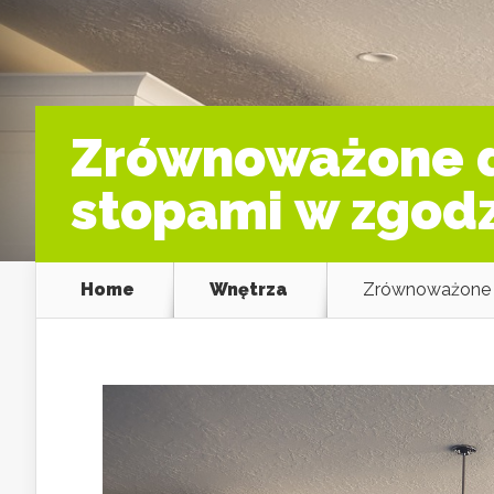
Zrównoważone d
stopami w zgodz
Home
Wnętrza
Zrównoważone d