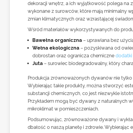
dekoracji wnętrz, a ich wyjątkowość polega na 
wykonane z surowców, które mają minimalny wpł
zmian klimatycznych oraz wzrastającej świado
Wśród materiałów wykorzystywanych do produ
Bawełna organiczna
– uprawiana bez użyci
Wełna ekologiczna
– pozyskiwana od owiec
dobrostan oraz ogranicza chemiczne
dodatki
Juta
– surowiec biodegradowalny, który char
Produkcja zrównoważonych dywanów nie tylko sp
Wybierając takie produkty, można stworzyć est
substancji chemicznych, co jest niezwykle istotn
Przykładem mogą być dywany z naturalnych włók
mikroklimat w pomieszczeniach.
Podsumowując, zrównoważone dywany i wykładzi
dbałość o naszą planetę i zdrowie. Wybierając 