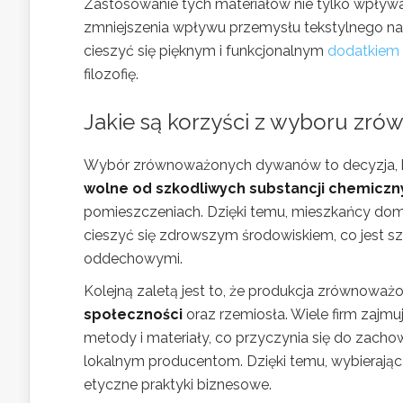
Zastosowanie tych materiałów nie tylko wpływa 
zmniejszenia wpływu przemysłu tekstylnego na
cieszyć się pięknym i funkcjonalnym
dodatkiem
filozofię.
Jakie są korzyści z wyboru z
Wybór zrównoważonych dywanów to decyzja, któ
wolne od szkodliwych substancji chemiczn
pomieszczeniach. Dzięki temu, mieszkańcy do
cieszyć się zdrowszym środowiskiem, co jest sz
oddechowymi.
Kolejną zaletą jest to, że produkcja zrównowa
społeczności
oraz rzemiosła. Wiele firm zajm
metody i materiały, co przyczynia się do zach
lokalnym producentom. Dzięki temu, wybierają
etyczne praktyki biznesowe.