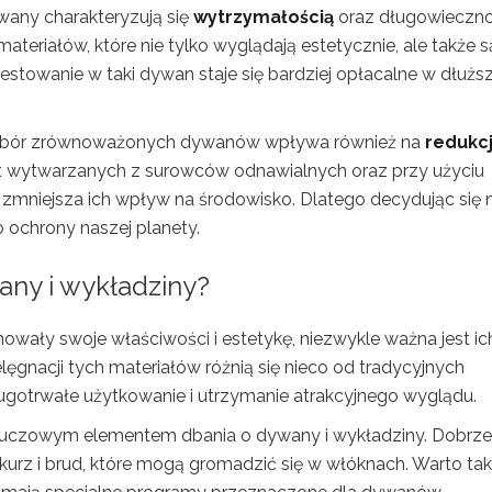
any charakteryzują się
wytrzymałością
oraz długowieczno
ateriałów, które nie tylko wyglądają estetycznie, ale także s
inwestowanie w taki dywan staje się bardziej opłacalne w dłuż
wybór zrównoważonych dywanów wpływa również na
redukc
est wytwarzanych z surowców odnawialnych oraz przy użyciu
zmniejsza ich wpływ na środowisko. Dlatego decydując się 
ochrony naszej planety.
ny i wykładziny?
owały swoje właściwości i estetykę, niezwykle ważna jest ic
ęgnacji tych materiałów różnią się nieco od tradycyjnych
ugotrwałe użytkowanie i utrzymanie atrakcyjnego wyglądu.
luczowym elementem dbania o dywany i wykładziny. Dobrze 
 kurz i brud, które mogą gromadzić się w włóknach. Warto ta