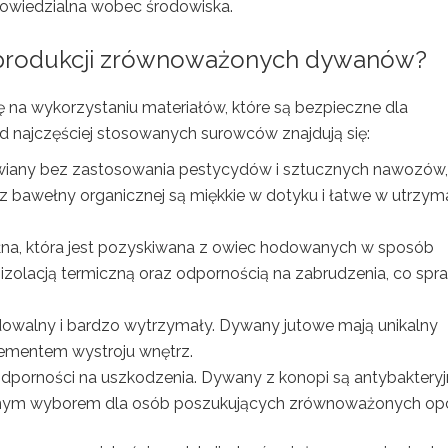
dpowiedzialna wobec środowiska.
o produkcji zrównoważonych dywanów?
na wykorzystaniu materiałów, które są bezpieczne dla
d najczęściej stosowanych surowców znajdują się:
rawiany bez zastosowania pestycydów i sztucznych nawozów,
y z bawełny organicznej są miękkie w dotyku i łatwe w utrzym
na, która jest pozyskiwana z owiec hodowanych w sposób
zolacją termiczną oraz odpornością na zabrudzenia, co spra
radowalny i bardzo wytrzymały. Dywany jutowe mają unikalny
elementem wystroju wnętrz.
 odporności na uszkodzenia. Dywany z konopi są antybaktery
ycznym wyborem dla osób poszukujących zrównoważonych opcj