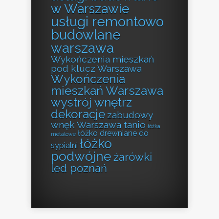
w Warszawie
usługi remontowo
budowlane
warszawa
Wykończenia mieszkań
pod klucz Warszawa
Wykończenia
mieszkań Warszawa
wystrój wnętrz
dekoracje
zabudowy
wnęk Warszawa tanio
łóżka
łóżko drewniane do
metalowe
łóżko
sypialni
podwójne
żarówki
led poznań