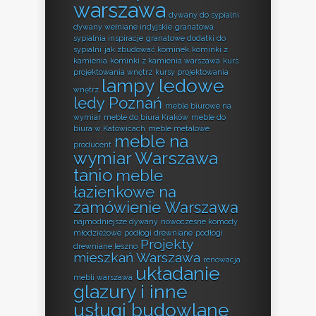
warszawa
dywany do sypialni
dywany wełniane indyjskie
granatowa
sypialnia inspiracje
granatowe dodatki do
sypialni
jak zbudować kominek
kominki z
kamienia
kominki z kamienia warszawa
kurs
projektowania wnętrz
kursy projektowania
lampy ledowe
wnętrz
ledy Poznań
meble biurowe na
wymiar
meble do biura Kraków
meble do
biura w Katowicach
meble metalowe
meble na
producent
wymiar Warszawa
tanio
meble
łazienkowe na
zamówienie Warszawa
najmodniejsze dywany
nowoczesne komody
młodzieżowe
podłogi drewniane
podłogi
Projekty
drewniane leszno
mieszkań Warszawa
renowacja
układanie
mebli warszawa
glazury i inne
usługi budowlane