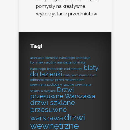
pomysły na kreatywne
wykorzystanie przedmiotów
Tagi
aranżacja kominka narożnego
aranżacje
kominek narożny
aranżacje kominka
blaty
narożnego
baldachim nad łóżkiem
do łazienki
blaty kamienne
czym
odtłuścić meble przed malowaniem
drewniana podłoga w salonie
drewniana
Drzwi
ściana w sypialni
przesuwne Warszawa
drzwi szklane
przesuwne
drzwi
warszawa
wewnętrzne