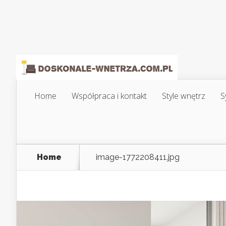
Home
Współpraca i kontakt
Style wnętrz
S
Home
image-1772208411.jpg