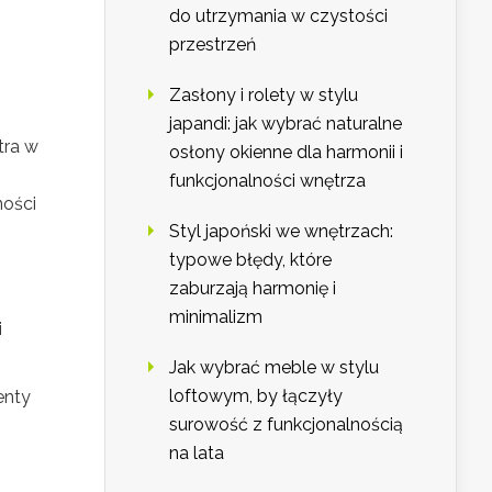
do utrzymania w czystości
przestrzeń
Zasłony i rolety w stylu
japandi: jak wybrać naturalne
tra w
osłony okienne dla harmonii i
funkcjonalności wnętrza
ności
Styl japoński we wnętrzach:
typowe błędy, które
zaburzają harmonię i
minimalizm
i
Jak wybrać meble w stylu
loftowym, by łączyły
enty
surowość z funkcjonalnością
na lata