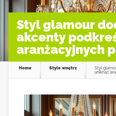
Styl glamour do
akcenty podkreś
aranżacyjnych 
Home
Style wnętrz
Styl glamo
uniknąć ar