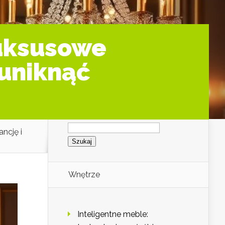
luksusowe
 uniknąć
Szukaj:
ncję i
Wnętrze
Inteligentne meble: