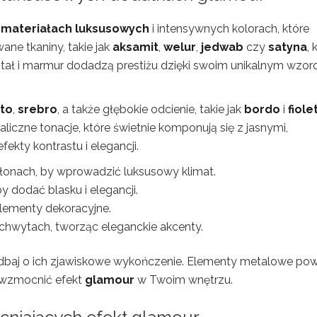
a
materiałach luksusowych
i intensywnych kolorach, które
ane tkaniny, takie jak
aksamit
,
welur
,
jedwab
czy
satyna
, 
tał i marmur dodadzą prestiżu dzięki swoim unikalnym wzor
oto
,
srebro
, a także głębokie odcienie, takie jak
bordo
i
fiole
czne tonacje, które świetnie komponują się z jasnymi,
fekty kontrastu i elegancji.
słonach, by wprowadzić luksusowy klimat.
y dodać blasku i elegancji.
 elementy dekoracyjne.
uchwytach, tworząc eleganckie akcenty.
 zadbaj o ich zjawiskowe wykończenie. Elementy metalowe po
 wzmocnić efekt
glamour
w Twoim wnętrzu.