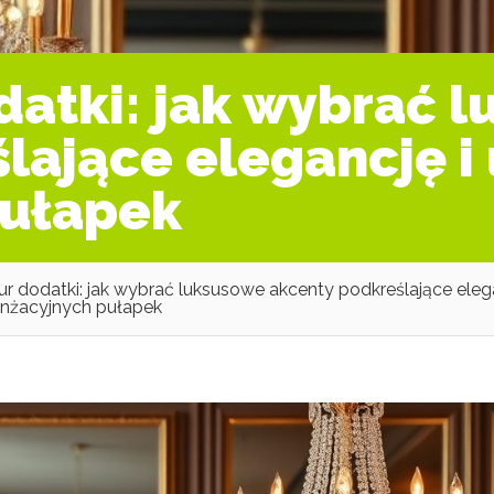
datki: jak wybrać 
lające elegancję i
pułapek
ur dodatki: jak wybrać luksusowe akcenty podkreślające elega
anżacyjnych pułapek