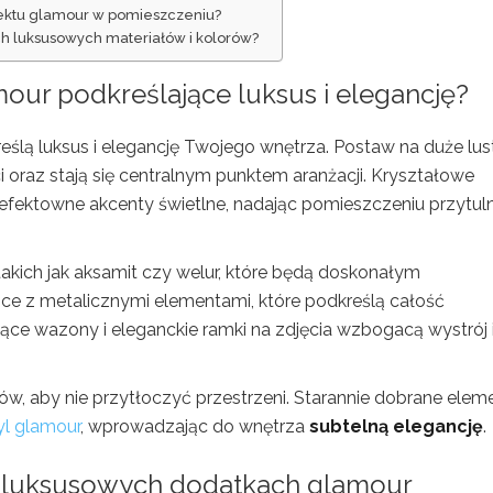
efektu glamour w pomieszczeniu?
ych luksusowych materiałów i kolorów?
mour podkreślające luksus i elegancję?
reślą luksus i elegancję Twojego wnętrza. Postaw na duże lus
oraz stają się centralnym punktem aranżacji. Kryształowe
efektowne akcenty świetlne, nadając pomieszczeniu przytul
 takich jak aksamit czy welur, które będą doskonałym
ce z metalicznymi elementami, które podkreślą całość
ące wazony i eleganckie ramki na zdjęcia wzbogacą wystrój 
, aby nie przytłoczyć przestrzeni. Starannie dobrane elem
yl glamour
, wprowadzając do wnętrza
subtelną elegancję
.
 w luksusowych dodatkach glamour