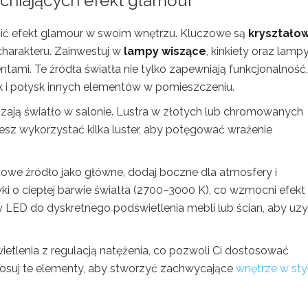
acniających efekt glamour
ić efekt glamour w swoim wnętrzu. Kluczowe są
kryształo
charakteru. Zainwestuj w
lampy wiszące
, kinkiety oraz lamp
ami. Te źródła światła nie tylko zapewniają funkcjonalność,
ask i połysk innych elementów w pomieszczeniu.
aszają światło w salonie. Lustra w złotych lub chromowanych
żesz wykorzystać kilka luster, aby potęgować wrażenie
itowe źródło jako główne, dodaj boczne dla atmosfery i
ki o ciepłej barwie światła (2700–3000 K), co wzmocni efekt
my LED do dyskretnego podświetlenia mebli lub ścian, aby uz
tlenia z regulacją natężenia, co pozwoli Ci dostosować
tosuj te elementy, aby stworzyć zachwycające
wnętrze w sty