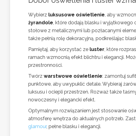
Dobór oświetlenia i luster wzm
Wybierz
luksusowe oświetlenie
, aby wzmocn
żyrandole
, które dodają blasku i wyjątkowego 
stołowe z metalicznymi lub pozłacanymi element
także pełnią rolę dekoracyjną, podkreślając bl
Pamiętaj, aby korzystać ze
luster
, które rozpr
ramach wzmocnią efekt blichtru i elegancji. Mo
przestronności.
Twórz
warstwowe oświetlenie
: zamontuj suf
punktowe, aby uwypuklić detale. Wybieraj żarów
luksusu i ociepli przestrzeń. Rozważ także taś
nowoczesny i elegancki efekt.
Optymalnym rozwiązaniem jest stosowanie oświe
atmosferę wnętrza do aktualnych potrzeb. Zas
glamour
, pełne blasku i elegancji.