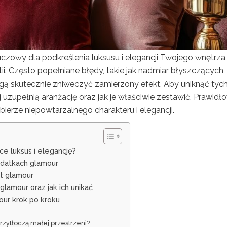
zowy dla podkreślenia luksusu i elegancji Twojego wnętrza,
tii. Często popełniane błędy, takie jak nadmiar błyszczących
ą skutecznie zniweczyć zamierzony efekt. Aby uniknąć tyc
j uzupełnią aranżację oraz jak je właściwie zestawić. Prawidł
ierze niepowtarzalnego charakteru i elegancji.
ce luksus i elegancję?
odatkach glamour
kt glamour
glamour oraz jak ich unikać
our krok po kroku
rzytłoczą małej przestrzeni?