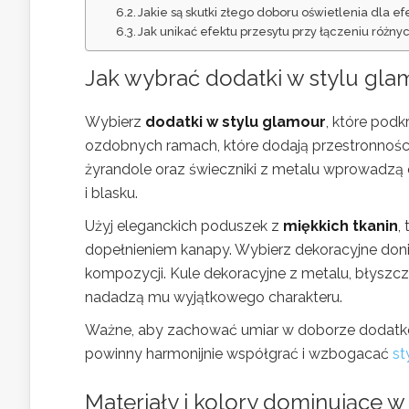
Jakie są skutki złego doboru oświetlenia dla 
Jak unikać efektu przesytu przy łączeniu różn
Jak wybrać dodatki w stylu gla
Wybierz
dodatki w stylu glamour
, które podk
ozdobnych ramach, które dodają przestronności 
żyrandole oraz świeczniki z metalu wprowadzą 
i blasku.
Użyj eleganckich poduszek z
miękkich tkanin
,
dopełnieniem kanapy. Wybierz dekoracyjne doni
kompozycji. Kule dekoracyjne z metalu, błyszcz
nadadzą mu wyjątkowego charakteru.
Ważne, aby zachować umiar w doborze dodatków
powinny harmonijnie współgrać i wzbogacać
st
Materiały i kolory dominujące