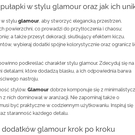
 pułapki w stylu glamour oraz jak ich uni
 w stylu
glamour
, aby stworzyć elegancką przestrzeń.
 powierzchni, co prowadzi do przytłoczenia i chaosu;
ię; a także przesyt dekoracji, skutkujący efektem kiczu.
tów, wybieraj dodatki spójne kolorystycznie oraz ogranicz l
owinno podkreślać charakter stylu glamour. Zdecyduj się na
i detalami, które dodadzą blasku, a ich odpowiednia barwa
ściwego nastroju.
ność stylów.
Glamour
dobrze komponuje się z minimalisty
n z nich dominował w aranżacji. Nie zapominaj także o
 musi być praktyczne w codziennym użytkowaniu. Inspiruj się
raz staranność każdego detalu.
cja dodatków glamour krok po kroku