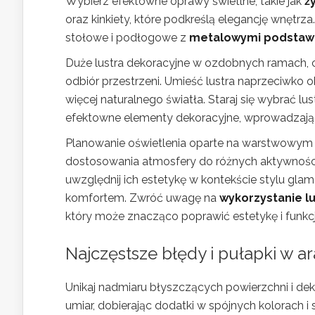
Wybierz efektowne oprawy świetlne, takie jak
ż
oraz kinkiety, które podkreślą elegancję wnętrz
stołowe i podłogowe z
metalowymi podstaw
Duże lustra dekoracyjne w ozdobnych ramach, 
odbiór przestrzeni. Umieść lustra naprzeciwko
więcej naturalnego światła. Staraj się wybrać lus
efektowne elementy dekoracyjne, wprowadzając 
Planowanie oświetlenia oparte na warstwowym 
dostosowania atmosfery do różnych aktywności.
uwzględnij ich estetykę w kontekście stylu gl
komfortem. Zwróć uwagę na
wykorzystanie l
który może znacząco poprawić estetykę i funk
Najczęstsze błędy i pułapki w a
Unikaj nadmiaru błyszczących powierzchni i dek
umiar, dobierając dodatki w spójnych kolorach 