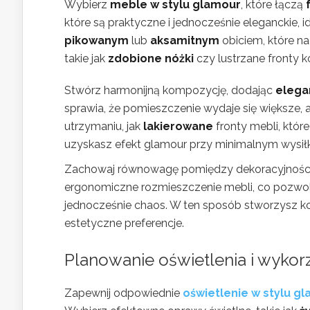
Wybierz
meble w stylu glamour
, które łączą
które są praktyczne i jednocześnie eleganckie, 
pikowanym
lub
aksamitnym
obiciem, które n
takie jak
zdobione nóżki
czy lustrzane fronty k
Stwórz harmonijną kompozycję, dodając
elega
sprawia, że pomieszczenie wydaje się większe, 
utrzymaniu, jak
lakierowane
fronty mebli, któr
uzyskasz efekt glamour przy minimalnym wysił
Zachowaj równowagę pomiędzy dekoracyjnością 
ergonomiczne rozmieszczenie mebli, co pozwoli
jednocześnie chaos. W ten sposób stworzysz kom
estetyczne preferencje.
Planowanie oświetlenia i wykor
Zapewnij odpowiednie
oświetlenie w stylu g