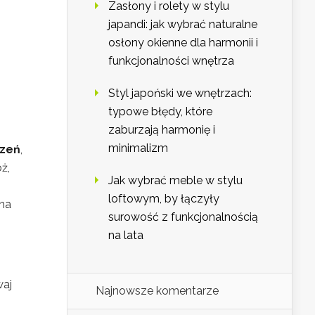
Zasłony i rolety w stylu
japandi: jak wybrać naturalne
osłony okienne dla harmonii i
funkcjonalności wnętrza
Styl japoński we wnętrzach:
typowe błędy, które
zaburzają harmonię i
minimalizm
rzeń
,
ż,
Jak wybrać meble w stylu
loftowym, by łączyły
 na
surowość z funkcjonalnością
na lata
waj
Najnowsze komentarze