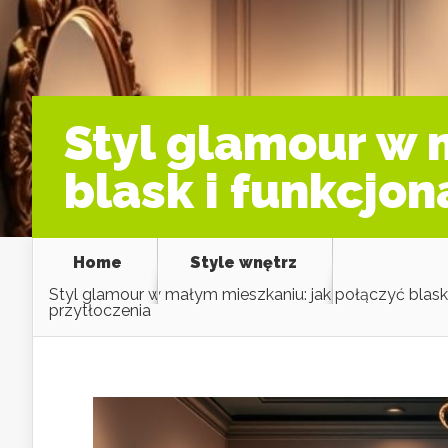
Styl glamour w 
blask i funkcjon
Home
Style wnętrz
Styl glamour w małym mieszkaniu: jak połączyć blask 
przytłoczenia