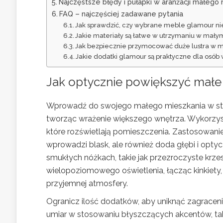
Najczęstsze błędy i pułapki w aranżacji małego
FAQ – najczęściej zadawane pytania
Jak sprawdzić, czy wybrane meble glamour nie
Jakie materiały są łatwe w utrzymaniu w mały
Jak bezpiecznie przymocować duże lustra w 
Jakie dodatki glamour są praktyczne dla osó
Jak optycznie powiększyć małe
Wprowadź do swojego małego mieszkania w styl
tworząc wrażenie większego wnętrza. Wykorzystuj
które rozświetlają pomieszczenia. Zastosowanie
wprowadzi blask, ale również doda głębi i optyc
smukłych nóżkach, takie jak przezroczyste krzes
wielopoziomowego oświetlenia, łącząc kinkiet
przyjemnej atmosfery.
Ogranicz ilość dodatków, aby uniknąć zagracen
umiar w stosowaniu błyszczących akcentów, tak