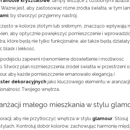
yrandole kryształowe
, lampy wiszące z ozdobnymi abażu
a. Ważne jest, aby zastosować różne źródła światła, w tym l
ami
, by stworzyć przyjemny nastrój.
często w kolorze złotym lub srebrnym, znacząco wpływają 
 okien, aby optycznie powiększyć pomieszczenie i wprowadzi
tra, które będą nie tylko funkcjonalne, ale także będą działały
blask i lekkość.
podejściu zapewni równomierne doświetlenie i możliwość
 Stwórz plan rozmieszczenia źródeł światła w przestrzeni o
amour, aby każde pomieszczenie emanowało elegancją i
uster dekoracyjnych
jako kluczowego elementu w aranżacji
cjonalność Twojego wnętrza.
ranżacji małego mieszkania w stylu glam
oracji, aby nie przytłoczyć wnętrza w stylu
glamour
. Stosuj
i stylach. Kontroluj dobór kolorów, zachowując harmonię międ