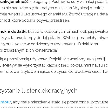
funkcjonalność
z elegancją. Postaw na sofy z funkcją spania
idealnie nadające się do małych mieszkań. Wybieraj meble z
adają wnętrzu luksusowego charakteru. Zwróć uwagę na detal
omód, które potrafią ożywić przestrzeń.
nckie dodatki
. Lustra w ozdobnych ramach odbijają światło
a kryształowe lampy dodają blasku. Wybieraj materiały łatwe
e są praktyczne w codziennym użytkowaniu. Dzięki tomu
ku związanym z ich konserwacją.
a przestrzenią użytkową. Projektując wnętrze, uwzględnij
 efektywnie wykorzystać każdą część pokoju, minimalizując
fortowe i stylowe miejsce do życia, które odzwierciedli Tw
zystanie luster dekoracyjnych
lamour
, aby małe mieszkanie stało się przestronne i przytulne