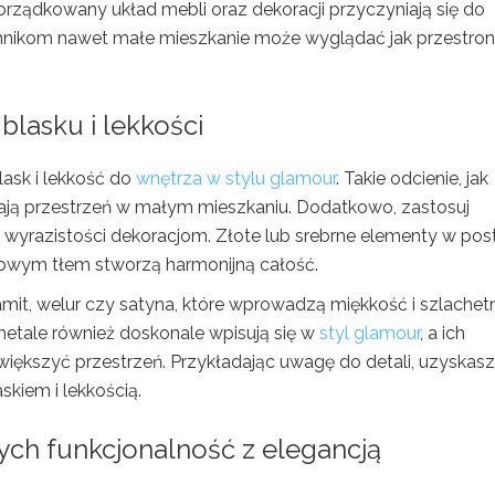
uporządkowany układ mebli oraz dekoracji przyczyniają się do
hnikom nawet małe mieszkanie może wyglądać jak przestro
blasku i lekkości
lask i lekkość do
wnętrza w stylu glamour
. Takie odcienie, jak
szają przestrzeń w małym mieszkaniu. Dodatkowo, zastosuj
 i wyrazistości dekoracjom. Złote lub srebrne elementy w pos
owym tłem stworzą harmonijną całość.
ksamit, welur czy satyna, które wprowadzą miękkość i szlache
etale również doskonale wpisują się w
styl glamour
, a ich
większyć przestrzeń. Przykładając uwagę do detali, uzyskasz
kiem i lekkością.
ych funkcjonalność z elegancją