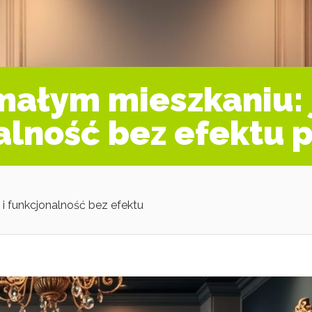
małym mieszkaniu: 
alność bez efektu 
i funkcjonalność bez efektu