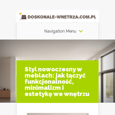
Navigation Menu
Styl nowoczesny w
meblach: jak łączyć
funkcjonalność,
minimalizm i
estetykę we wnętrzu