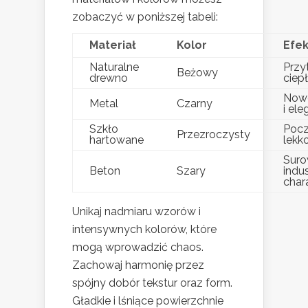
zobaczyć w poniższej tabeli:
Materiał
Kolor
Efek
Naturalne
Przy
Beżowy
drewno
ciep
Now
Metal
Czarny
i ele
Szkło
Pocz
Przezroczysty
hartowane
lekk
Suro
Beton
Szary
indus
char
Unikaj nadmiaru wzorów i
intensywnych kolorów, które
mogą wprowadzić chaos.
Zachowaj harmonię przez
spójny dobór tekstur oraz form.
Gładkie i lśniące powierzchnie