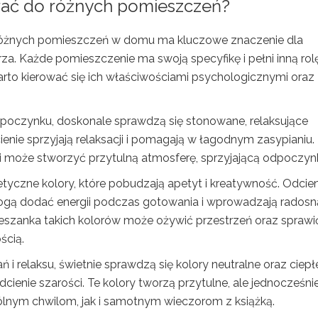
brać do różnych pomieszczeń?
 różnych pomieszczeń w domu ma kluczowe znaczenie dla
za. Każde pomieszczenie ma swoją specyfikę i pełni inną rol
arto kierować się ich właściwościami psychologicznymi oraz
wypoczynku, doskonale sprawdzą się stonowane, relaksujące
 odcienie sprzyjają relaksacji i pomagają w łagodnym zasypianiu.
i może stworzyć przytulną atmosferę, sprzyjającą odpoczyn
etyczne kolory, które pobudzają apetyt i kreatywność. Odcien
mogą dodać energii podczas gotowania i wprowadzają radosn
szanka takich kolorów może ożywić przestrzeń oraz sprawić
ścią.
ń i relaksu, świetnie sprawdzą się kolory neutralne oraz ciepł
odcienie szarości. Te kolory tworzą przytulne, ale jednocześni
ólnym chwilom, jak i samotnym wieczorom z książką.