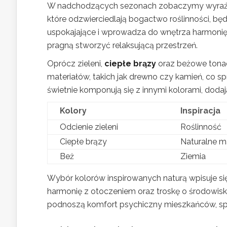
W nadchodzących sezonach zobaczymy wyraźny
które odzwierciedlają bogactwo roślinności, bę
uspokajające i wprowadza do wnętrza harmonię, 
pragną stworzyć relaksującą przestrzeń.
Oprócz zieleni,
ciepłe brązy
oraz beżowe tonacj
materiałów, takich jak drewno czy kamień, co sp
świetnie komponują się z innymi kolorami, dodaj
Kolory
Inspiracja
Odcienie zieleni
Roślinność
Ciepłe brązy
Naturalne m
Beż
Ziemia
Wybór kolorów inspirowanych naturą wpisuje si
harmonię z otoczeniem oraz troskę o środowisko.
podnoszą komfort psychiczny mieszkańców, spraw