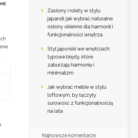
eni
,
Zasłony i rolety w stylu
japandi: jak wybrać naturalne
osłony okienne dla harmonii i
funkcjonalności wnętrza
ych
enie
Styl japoński we wnętrzach:
typowe błędy, które
zaburzają harmonię i
minimalizm
Jak wybrać meble w stylu
loftowym, by łączyły
surowość z funkcjonalnością
na lata
.
Najnowsze komentarze