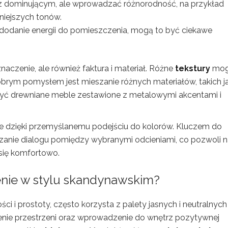
z dominującym, ale wprowadzać różnorodność, na przykład
niejszych tonów.
dodanie energii do pomieszczenia, mogą to być ciekawe
naczenie, ale również faktura i materiał. Różne
tekstury
mo
obrym pomysłem jest mieszanie różnych materiałów, takich j
być drewniane meble zestawione z metalowymi akcentami i
jne dzięki przemyślanemu podejściu do kolorów. Kluczem do
zanie dialogu pomiędzy wybranymi odcieniami, co pozwoli 
 się komfortowo.
ienie w stylu skandynawskim?
ści i prostoty, często korzysta z palety jasnych i neutralnych
enie przestrzeni oraz wprowadzenie do wnętrz pozytywnej