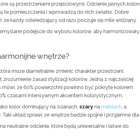
óre są przestrzeniami przejściowymi. Odcienie jasnych kolor
zą te pomieszczenia i wprowadzą do nich światło. Dobre
, że każdy odwiedzający od razu poczuje się mile widziany.
emyślane podejście do wyboru kolorów, aby harmonizowały
 harmonijne wnętrze?
która może diametralnie zmienić charakter przestrzeni.
zrozumienie zasad stylizacji kolorów. Jedną z najczęściej
ra mówi, że 60% powierzchni powinno być pokryte kolorem
10% czasami intensywnym akcentem kolorystycznym.
ako kolor dominujący na ścianach,
szary
na
meblach
, a
 Taki układ sprawi, że wnętrze będzie spójne i przyjemne dla
a neutralne odcienie, które będą uniwersalne i łatwe do