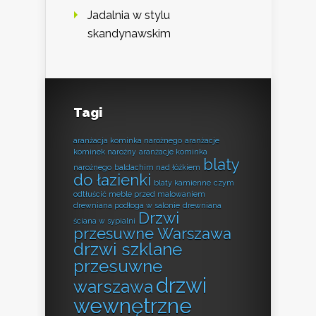
Jadalnia w stylu
skandynawskim
Tagi
aranżacja kominka narożnego
aranżacje
kominek narożny
aranżacje kominka
blaty
narożnego
baldachim nad łóżkiem
do łazienki
blaty kamienne
czym
odtłuścić meble przed malowaniem
drewniana podłoga w salonie
drewniana
Drzwi
ściana w sypialni
przesuwne Warszawa
drzwi szklane
przesuwne
drzwi
warszawa
wewnętrzne