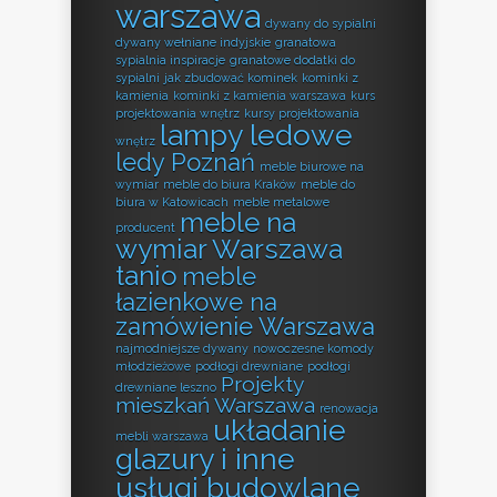
warszawa
dywany do sypialni
dywany wełniane indyjskie
granatowa
sypialnia inspiracje
granatowe dodatki do
sypialni
jak zbudować kominek
kominki z
kamienia
kominki z kamienia warszawa
kurs
projektowania wnętrz
kursy projektowania
lampy ledowe
wnętrz
ledy Poznań
meble biurowe na
wymiar
meble do biura Kraków
meble do
biura w Katowicach
meble metalowe
meble na
producent
wymiar Warszawa
tanio
meble
łazienkowe na
zamówienie Warszawa
najmodniejsze dywany
nowoczesne komody
młodzieżowe
podłogi drewniane
podłogi
Projekty
drewniane leszno
mieszkań Warszawa
renowacja
układanie
mebli warszawa
glazury i inne
usługi budowlane