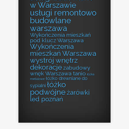
w Warszawie
usługi remontowo
budowlane
warszawa
Wykończenia mieszkań
pod klucz Warszawa
Wykończenia
mieszkań Warszawa
wystrój wnętrz
dekoracje
zabudowy
wnęk Warszawa tanio
łóżka
łóżko drewniane do
metalowe
łóżko
sypialni
podwójne
żarówki
led poznań