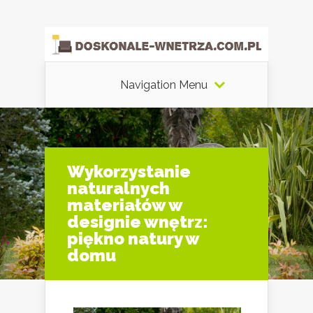
Navigation Menu
Wykorzystanie
naturalnych
materiałów w
designie wnętrz:
piękno natury w
domu