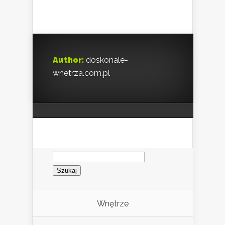
Author:
doskonale-
wnetrza.com.pl
Szukaj:
Wnętrze