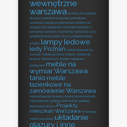
wewnętrzne
warszawa
dywany do sypialni
dywany wełniane indyjskie
granatowa
sypialnia inspiracje
granatowe dodatki do
sypialni
jak zbudować kominek
kominki z
kamienia
kominki z kamienia warszawa
kurs
projektowania wnętrz
kursy projektowania
lampy ledowe
wnętrz
ledy Poznań
meble biurowe na
wymiar
meble do biura Kraków
meble do
biura w Katowicach
meble metalowe
meble na
producent
wymiar Warszawa
tanio
meble
łazienkowe na
zamówienie Warszawa
najmodniejsze dywany
nowoczesne komody
młodzieżowe
podłogi drewniane
podłogi
Projekty
drewniane leszno
mieszkań Warszawa
renowacja
układanie
mebli warszawa
glazury i inne