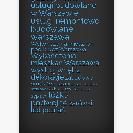
usługi budowlane
w Warszawie
usługi remontowo
budowlane
warszawa
Wykończenia mieszkań
pod klucz Warszawa
Wykończenia
mieszkań Warszawa
wystrój wnętrz
dekoracje
zabudowy
wnęk Warszawa tanio
łóżka
łóżko drewniane do
metalowe
łóżko
sypialni
podwójne
żarówki
led poznań