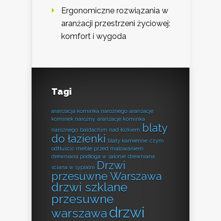
Ergonomiczne rozwiązania w
aranżacji przestrzeni życiowej:
komfort i wygoda
Tagi
aranżacja kominka narożnego
aranżacje
kominek narożny
aranżacje kominka
blaty
narożnego
baldachim nad łóżkiem
do łazienki
blaty kamienne
czym
odtłuścić meble przed malowaniem
drewniana podłoga w salonie
drewniana
Drzwi
ściana w sypialni
przesuwne Warszawa
drzwi szklane
przesuwne
drzwi
warszawa