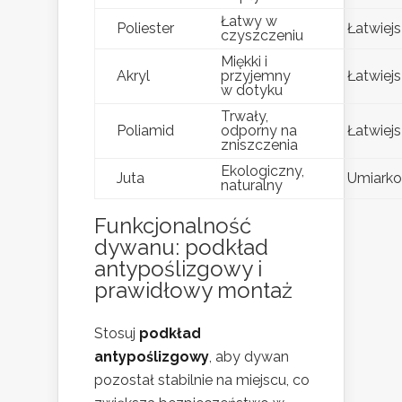
Łatwy w
Poliester
Łatwiej
czyszczeniu
Miękki i
Akryl
przyjemny
Łatwiej
w dotyku
Trwały,
Poliamid
odporny na
Łatwiej
zniszczenia
Ekologiczny,
Juta
Umiark
naturalny
Funkcjonalność
dywanu: podkład
antypoślizgowy i
prawidłowy montaż
Stosuj
podkład
antypoślizgowy
, aby dywan
pozostał stabilnie na miejscu, co