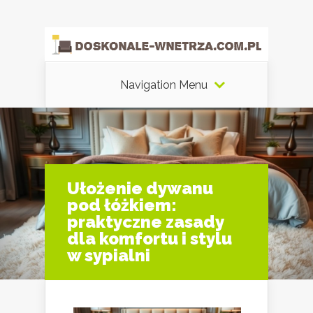
Navigation Menu
Ułożenie dywanu
pod łóżkiem:
praktyczne zasady
dla komfortu i stylu
w sypialni