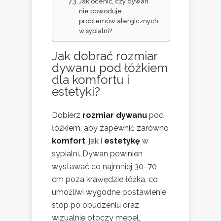
Jak ocenić, czy dywan
nie powoduje
problemów alergicznych
w sypialni?
Jak dobrać rozmiar
dywanu pod łóżkiem
dla komfortu i
estetyki?
Dobierz
rozmiar dywanu
pod
łóżkiem, aby zapewnić zarówno
komfort
, jak i
estetykę
w
sypialni. Dywan powinien
wystawać co najmniej 30–70
cm poza krawędzie łóżka, co
umożliwi wygodne postawienie
stóp po obudzeniu oraz
wizualnie otoczy mebel,