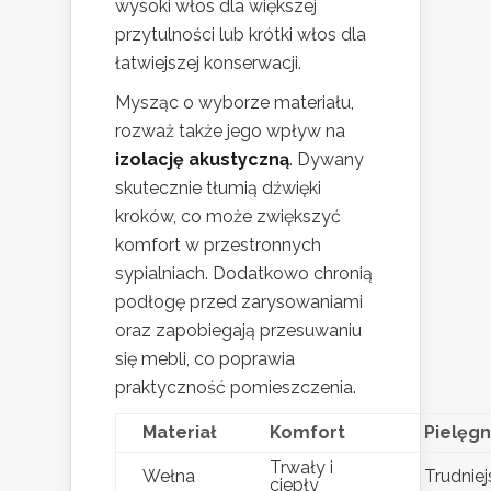
wysoki włos dla większej
przytulności lub krótki włos dla
łatwiejszej konserwacji.
Mysząc o wyborze materiału,
rozważ także jego wpływ na
izolację akustyczną
. Dywany
skutecznie tłumią dźwięki
kroków, co może zwiększyć
komfort w przestronnych
sypialniach. Dodatkowo chronią
podłogę przed zarysowaniami
oraz zapobiegają przesuwaniu
się mebli, co poprawia
praktyczność pomieszczenia.
Materiał
Komfort
Pielęgn
Trwały i
Wełna
Trudnie
ciepły