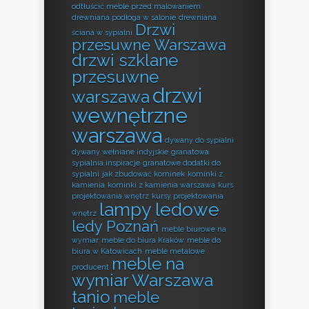
odtłuścić meble przed malowaniem
drewniana podłoga w salonie
drewniana
Drzwi
ściana w sypialni
przesuwne Warszawa
drzwi szklane
przesuwne
drzwi
warszawa
wewnętrzne
warszawa
dywany do sypialni
dywany wełniane indyjskie
granatowa
sypialnia inspiracje
granatowe dodatki do
sypialni
jak zbudować kominek
kominki z
kamienia
kominki z kamienia warszawa
kurs
projektowania wnętrz
kursy projektowania
lampy ledowe
wnętrz
ledy Poznań
meble biurowe na
wymiar
meble do biura Kraków
meble do
biura w Katowicach
meble metalowe
meble na
producent
wymiar Warszawa
tanio
meble