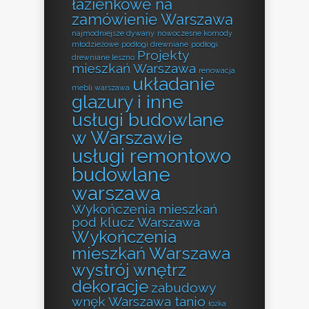
łazienkowe na
zamówienie Warszawa
najmodniejsze dywany
nowoczesne komody
młodzieżowe
podłogi drewniane
podłogi
Projekty
drewniane leszno
mieszkań Warszawa
renowacja
układanie
mebli warszawa
glazury i inne
usługi budowlane
w Warszawie
usługi remontowo
budowlane
warszawa
Wykończenia mieszkań
pod klucz Warszawa
Wykończenia
mieszkań Warszawa
wystrój wnętrz
dekoracje
zabudowy
wnęk Warszawa tanio
łóżka