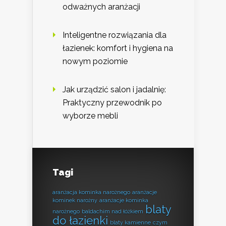
odważnych aranżacji
Inteligentne rozwiązania dla
łazienek: komfort i hygiena na
nowym poziomie
Jak urządzić salon i jadalnię:
Praktyczny przewodnik po
wyborze mebli
Tagi
aranżacja kominka narożnego
aranżacje
kominek narożny
aranżacje kominka
blaty
narożnego
baldachim nad łóżkiem
do łazienki
blaty kamienne
czym