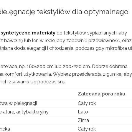
 pielęgnację tekstyliów dla optymalnego
e
syntetyczne materiały
do tekstyliów sypialnianych, aby
 bawełnę lub len w lecie, aby zapewnić przewiewność, oraz
łniana doda elegancji i chłodzenia, podczas gdy mikrofibra u
 materaca, np. 160×200 cm lub 200×220 cm. Dobrze dobrana
e na komfort użytkowania. Wybierz prześcieradła z gumką, aby
 ich zsuwaniu się podczas snu.
Zalecana pora roku
twa w pielęgnacji
Cały rok
raturę, antybakteryjny
Lato
Zima
ancka
Cały rok