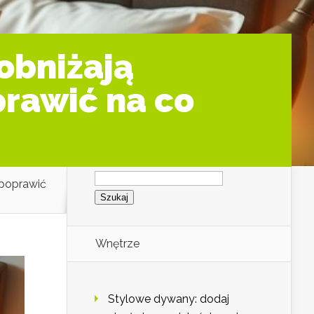
 obniżają
prawić na co
Szukaj:
i poprawić
Wnętrze
Stylowe dywany: dodaj