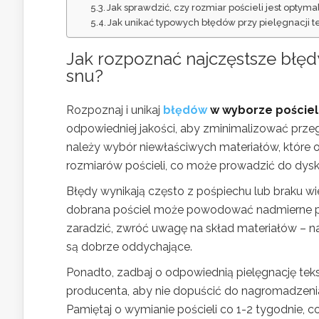
Jak sprawdzić, czy rozmiar pościeli jest optyma
Jak unikać typowych błędów przy pielęgnacji te
Jak rozpoznać najczęstsze błędy
snu?
Rozpoznaj i unikaj
błędów
w wyborze pościel
odpowiedniej jakości, aby zminimalizować przeg
należy wybór niewłaściwych materiałów, które 
rozmiarów pościeli, co może prowadzić do dys
Błędy wynikają często z pośpiechu lub braku wi
dobrana pościel może powodować nadmierne poc
zaradzić, zwróć uwagę na skład materiałów – naj
są dobrze oddychające.
Ponadto, zadbaj o odpowiednią pielęgnację tekst
producenta, aby nie dopuścić do nagromadzenia 
Pamiętaj o wymianie pościeli co 1-2 tygodnie, 