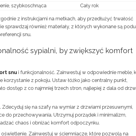
enie, szybkoschnąca
Cały rok
zgodnie z instrukcjami na metkach, aby przedłużyć trwałość
ie sprawdzaj również materiały, z których wykonane są podus
eferencji snu.
onalność sypialni, by zwiększyć komfort
ort snu
i funkcjonalność. Zainwestuj w odpowiednie meble, 
 korzystanie z pokoju. Ustaw łóżko jako centralny punkt,
 dostęp z co najmniej trzech stron, najlepiej z dala od drzwi
. Zdecyduj się na szafy na wymiar z drzwiami przesuwnymi,
ce do przechowywania. Utrzymuj porządek i minimalizm,
wadzać chaos i obniżać komfort odpoczynku.
oświetlenie. Zainwestuj w ściemniacze, które pozwolą na