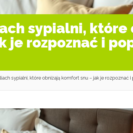
ach sypialni, które
k je rozpoznać i po
iach sypialni, które obniżają komfort snu – jak je rozpoznać 