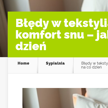
Błędy w tekstyli
komfort snu – ja
dzień
Home
Sypialnia
Błędy w tekstyl
na co dzień