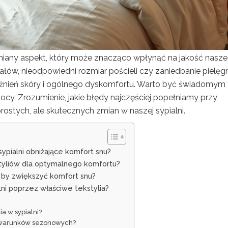
eniany aspekt, który może znacząco wpłynąć na jakość nasz
ałów, nieodpowiedni rozmiar pościeli czy zaniedbanie pielęgn
żnień skóry i ogólnego dyskomfortu. Warto być świadomym 
ocy. Zrozumienie, jakie błędy najczęściej popełniamy przy
ostych, ale skutecznych zmian w naszej sypialni.
ypialni obniżające komfort snu?
kstyliów dla optymalnego komfortu?
i, by zwiększyć komfort snu?
lni poprzez właściwe tekstylia?
a w sypialni?
ię warunków sezonowych?