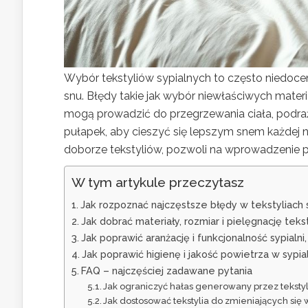
Wybór tekstyliów sypialnych to często niedoc
snu. Błędy takie jak wybór niewłaściwych materi
mogą prowadzić do przegrzewania ciała, podra
pułapek, aby cieszyć się lepszym snem każdej n
doborze tekstyliów, pozwoli na wprowadzenie pr
W tym artykule przeczytasz
Jak rozpoznać najczęstsze błędy w tekstyliach s
Jak dobrać materiały, rozmiar i pielęgnację te
Jak poprawić aranżację i funkcjonalność sypialn
Jak poprawić higienę i jakość powietrza w sypia
FAQ – najczęściej zadawane pytania
Jak ograniczyć hałas generowany przez tekstyli
Jak dostosować tekstylia do zmieniających s