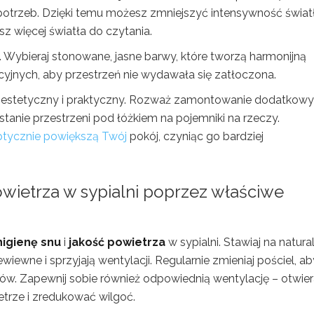
 potrzeb. Dzięki temu możesz zmniejszyć intensywność świat
sz więcej światła do czytania.
. Wybieraj stonowane, jasne barwy, które tworzą harmonijną
cyjnych, aby przestrzeń nie wydawała się zatłoczona.
b estetyczny i praktyczny. Rozważ zamontowanie dodatkow
anie przestrzeni pod łóżkiem na pojemniki na rzeczy.
optycznie powiększą Twój
pokój, czyniąc go bardziej
powietrza w
sypialni poprzez właściwe
higienę snu
i
jakość powietrza
w sypialni. Stawiaj na natura
zewiewne i sprzyjają wentylacji. Regularnie zmieniaj pościel, ab
ów. Zapewnij sobie również odpowiednią wentylację – otwier
etrze i zredukować wilgoć.