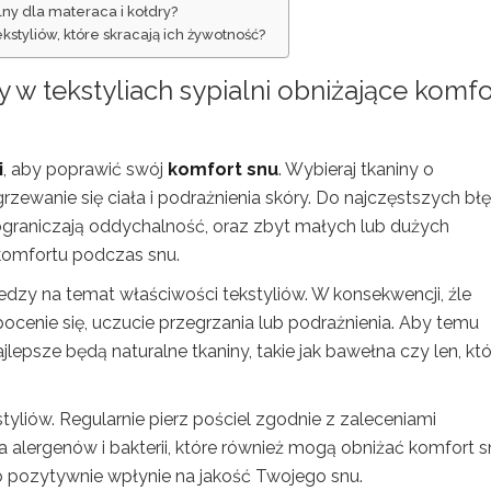
lny dla materaca i kołdry?
kstyliów, które skracają ich żywotność?
 w tekstyliach sypialni obniżające komfo
i
, aby poprawić swój
komfort snu
. Wybieraj tkaniny o
rzewanie się ciała i podrażnienia skóry. Do najczęstszych b
ograniczają oddychalność, oraz zbyt małych lub dużych
komfortu podczas snu.
edzy na temat właściwości tekstyliów. W konsekwencji, źle
enie się, uczucie przegrzania lub podrażnienia. Aby temu
lepsze będą naturalne tkaniny, takie jak bawełna czy len, kt
yliów. Regularnie pierz pościel zgodnie z zaleceniami
alergenów i bakterii, które również mogą obniżać komfort s
co pozytywnie wpłynie na jakość Twojego snu.