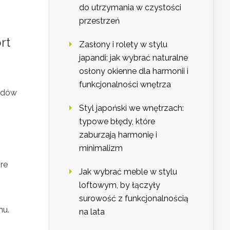
do utrzymania w czystości
przestrzeń
rt
Zasłony i rolety w stylu
japandi: jak wybrać naturalne
osłony okienne dla harmonii i
funkcjonalności wnętrza
łędów
Styl japoński we wnętrzach:
typowe błędy, które
zaburzają harmonię i
minimalizm
óre
Jak wybrać meble w stylu
loftowym, by łączyły
surowość z funkcjonalnością
nu.
na lata