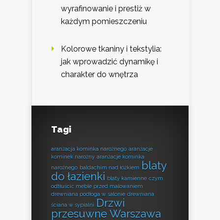
wyrafinowanie i prestiż w
każdym pomieszczeniu
Kolorowe tkaniny i tekstylia:
jak wprowadzić dynamikę i
charakter do wnętrza
Tagi
aranżacja kominka narożnego
aranżacje
kominek narożny
aranżacje kominka
blaty
narożnego
baldachim nad łóżkiem
do łazienki
blaty kamienne
czym
odtłuścić meble przed malowaniem
drewniana podłoga w salonie
drewniana
Drzwi
ściana w sypialni
przesuwne Warszawa