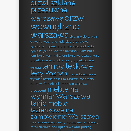
drzwi szklane
przesuwne
drzwi
warszawa
wewnętrzne
warszawa
dywany do sypialni
dywany wełniane indyjskie
granatowa
sypialnia inspiracje
granatowe dodatki do
sypialni
jak zbudować kominek
kominki z
kamienia
kominki z kamienia warszawa
kurs
projektowania wnętrz
kursy projektowania
lampy ledowe
wnętrz
ledy Poznań
meble biurowe na
wymiar
meble do biura Kraków
meble do
biura w Katowicach
meble metalowe
meble na
producent
wymiar Warszawa
tanio
meble
łazienkowe na
zamówienie Warszawa
najmodniejsze dywany
nowoczesne komody
młodzieżowe
podłogi drewniane
podłogi