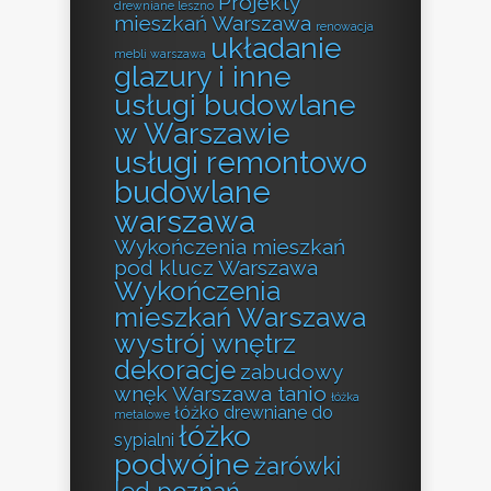
Projekty
drewniane leszno
mieszkań Warszawa
renowacja
układanie
mebli warszawa
glazury i inne
usługi budowlane
w Warszawie
usługi remontowo
budowlane
warszawa
Wykończenia mieszkań
pod klucz Warszawa
Wykończenia
mieszkań Warszawa
wystrój wnętrz
dekoracje
zabudowy
wnęk Warszawa tanio
łóżka
łóżko drewniane do
metalowe
łóżko
sypialni
podwójne
żarówki
led poznań