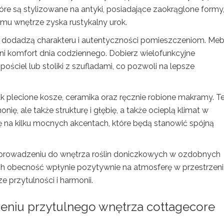
óre są stylizowane na antyki, posiadające zaokrąglone formy
emu wnętrze zyska rustykalny urok.
re dodadzą charakteru i autentyczności pomieszczeniom. Meb
 komfort dnia codziennego. Dobierz wielofunkcyjne
ościel lub stoliki z szufladami, co pozwoli na lepsze
jak plecione kosze, ceramika oraz ręcznie robione makramy. T
ę, ale także strukturę i głębię, a także ocieplą klimat w
ię na kilku mocnych akcentach, które będą stanowić spójną
wprowadzeniu do wnętrza roślin doniczkowych w ozdobnych
 ich obecność wpłynie pozytywnie na atmosferę w przestrzeni
e przytulności i harmonii.
rzeniu przytulnego wnętrza cottagecore