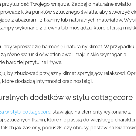
 przytulność Twojego wnętrza. Zadbaj o naturalne światło
Wprowadź kilka punktów sztucznego światła, aby stworzyć ci
ojące z abażurami z tkaniny lub naturalnych materiałów. Wybi
 lampy wykonane z drewna lub mosiądzu, które oferują miękk
e
, aby wprowadzić harmonię i naturalny klimat. W przypadku
oszą różne warunki oświetleniowe i mają niskie wymagania
e bardziej przytulne i żywe.
ju, by zbudować przyjazny klimat sprzyjający relaksowi. Op
, które dodadzą intymności oraz nostalgii.
turalnych dodatków w stylu cottagecore
za w stylu cottagecore
, stawiając na elementy wykonane z
aj sztucznych tkanin, które nie pasują do wiejskiego charakte
takich jak zasłony, poduszki czy obrusy, postaw na kwiatow