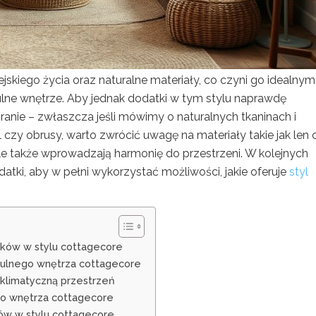
iejskiego życia oraz naturalne materiały, co czyni go idealnym
ne wnętrze. Aby jednak dodatki w tym stylu naprawdę
anie – zwłaszcza jeśli mówimy o naturalnych tkaninach i
 czy obrusy, warto zwrócić uwagę na materiały takie jak len 
, ale także wprowadzają harmonię do przestrzeni. W kolejnych
atki, aby w pełni wykorzystać możliwości, jakie oferuje
styl
tków w stylu cottagecore
tulnego wnętrza cottagecore
 klimatyczną przestrzeń
ego wnętrza cottagecore
ków w stylu cottagecore