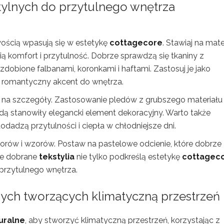
ylnych do przytulnego wnętrza
twością wpasują się w estetykę
cottagecore
. Stawiaj na mate
ią komfort i przytulność. Dobrze sprawdzą się tkaniny z
 ozdobione falbanami, koronkami i haftami. Zastosuj je jako
ć romantyczny akcent do wnętrza.
ę na szczegóły. Zastosowanie pledów z grubszego materiału
dą stanowiły elegancki element dekoracyjny. Warto także
dodadzą przytulności i ciepła w chłodniejsze dni.
lorów i wzorów. Postaw na pastelowe odcienie, które dobrze
ze dobrane
tekstylia
nie tylko podkreślą estetykę
cottagec
 przytulnego wnętrza.
lnych tworzących klimatyczną przestrzeń
uralne
, aby stworzyć klimatyczną przestrzeń, korzystając z