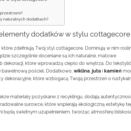
przestrzeni?
zy naturalnych dodatkach?
 elementy dodatków w stylu cottagecore
, które zdefiniują Twój styl cottagecore. Dominują w nim rośli
 gdzie szczególnie doceniane są ich naturalne, matowe
 dekoracji, które wprowadzą ciepło do wnętrza. Do tekstyli
kże bawełnową pościel. Dodatkowo,
wiklina
,
juta
i
kamień
mo
ty dekoracyjne, które wzbogacą Twoją przestrzeń o rustykal
 także materiały pozyskane z recyklingu, dodają autentycznośc
gradowalne surowce, które wspierają ekologiczną estetykę t
ami będą świetnym uzupełnieniem, tworząc atmosferę bliskośc