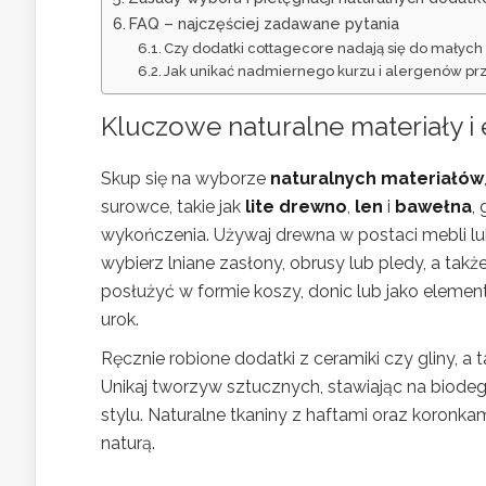
FAQ – najczęściej zadawane pytania
Czy dodatki cottagecore nadają się do małych 
Jak unikać nadmiernego kurzu i alergenów pr
Kluczowe naturalne materiały i
Skup się na wyborze
naturalnych materiałów
surowce, takie jak
lite drewno
,
len
i
bawełna
,
wykończenia. Używaj drewna w postaci mebli lub
wybierz lniane zasłony, obrusy lub pledy, a ta
posłużyć w formie koszy, donic lub jako elemen
urok.
Ręcznie robione dodatki z ceramiki czy gliny, a
Unikaj tworzyw sztucznych, stawiając na biode
stylu. Naturalne tkaniny z haftami oraz koronk
naturą.