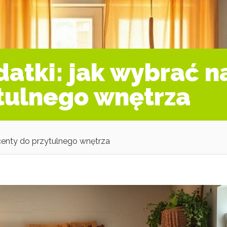
atki: jak wybrać na
tulnego wnętrza
kcenty do przytulnego wnętrza