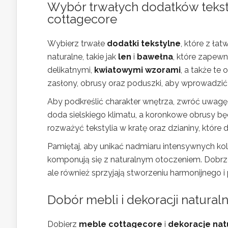
Wybór trwałych dodatków tekst
cottagecore
Wybierz trwałe
dodatki tekstylne
, które z ła
naturalne, takie jak
len
i
bawełna
, które zapewn
delikatnymi,
kwiatowymi wzorami
, a także te
zasłony, obrusy oraz poduszki, aby wprowadzi
Aby podkreślić charakter wnętrza, zwróć uwag
doda sielskiego klimatu, a koronkowe obrusy bę
rozważyć tekstylia w kratę oraz dzianiny, które 
Pamiętaj, aby unikać nadmiaru intensywnych ko
komponują się z naturalnym otoczeniem. Dobr
ale również sprzyjają stworzeniu harmonijnego i
Dobór mebli i dekoracji natura
Dobierz
meble cottagecore
i
dekoracje nat