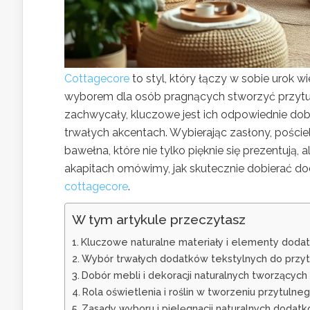
Cottagecore
to styl, który łączy w sobie urok w
wyborem dla osób pragnących stworzyć przytul
zachwycały, kluczowe jest ich odpowiednie dobr
trwałych akcentach. Wybierając zasłony, pościel
bawełna, które nie tylko pięknie się prezentują
akapitach omówimy, jak skutecznie dobierać dod
cottagecore
.
W tym artykule przeczytasz
Kluczowe naturalne materiały i elementy doda
Wybór trwałych dodatków tekstylnych do przy
Dobór mebli i dekoracji naturalnych tworzących
Rola oświetlenia i roślin w tworzeniu przytuln
Zasady wyboru i pielęgnacji naturalnych dodat