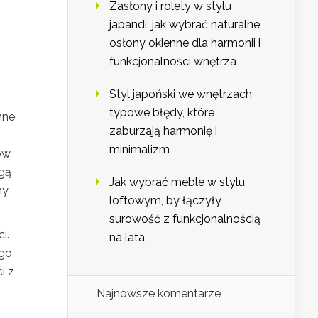
Zasłony i rolety w stylu
japandi: jak wybrać naturalne
osłony okienne dla harmonii i
funkcjonalności wnętrza
Styl japoński we wnętrzach:
typowe błędy, które
nne
zaburzają harmonię i
minimalizm
ów
gą
Jak wybrać meble w stylu
ny
loftowym, by łączyły
surowość z funkcjonalnością
i.
na lata
ego
i z
Najnowsze komentarze