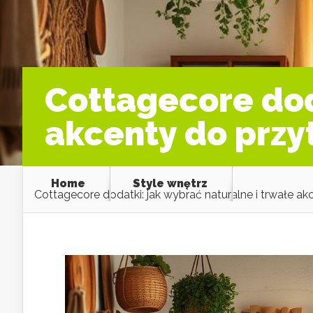
Cottagecore dod
akcenty do przy
Home
Style wnętrz
Cottagecore dodatki: jak wybrać naturalne i trwałe a