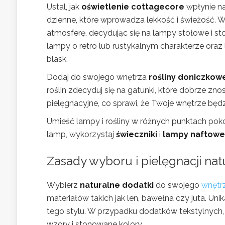
Ustal, jak
oświetlenie cottagecore
wpłynie na
dzienne, które wprowadza lekkość i świeżość. 
atmosferę, decydując się na lampy stołowe i st
lampy o retro lub rustykalnym charakterze oraz
blask.
Dodaj do swojego wnętrza
rośliny doniczkow
roślin zdecyduj się na gatunki, które dobrze zn
pielęgnacyjne, co sprawi, że Twoje wnętrze będzi
Umieść lampy i rośliny w różnych punktach poko
lamp, wykorzystaj
świeczniki
i
lampy naftowe
Zasady wyboru i pielęgnacji na
Wybierz
naturalne dodatki
do swojego
wnętr
materiałów takich jak len, bawełna czy juta. Unik
tego stylu. W przypadku dodatków tekstylnych, 
wzory i stonowane kolory.