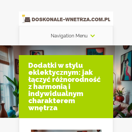
Navigation Menu
Dodatki w stylu
eklektycznym: jak
łączyć różnorodność
z harmonią i
indywidualnym
charakterem
wnętrza