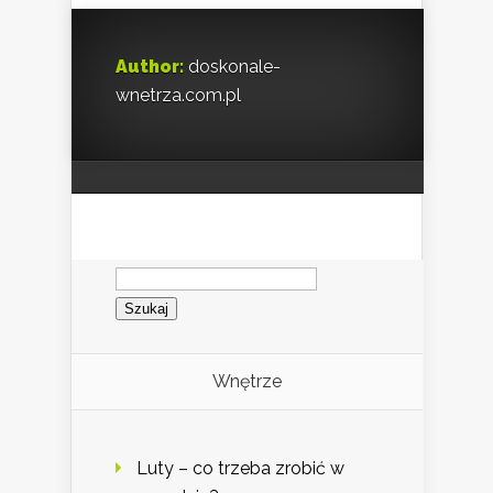
Author:
doskonale-
wnetrza.com.pl
Szukaj:
Wnętrze
Luty – co trzeba zrobić w