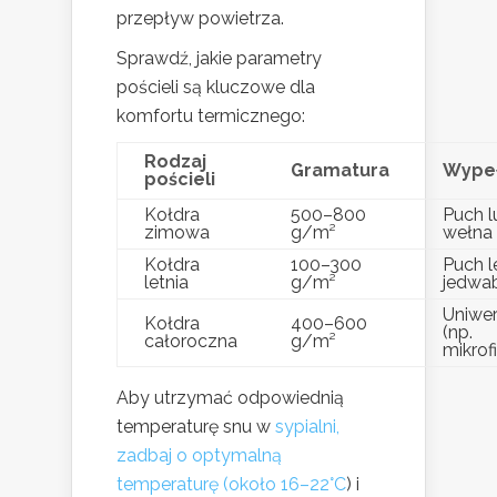
przepływ powietrza.
Sprawdź, jakie parametry
pościeli są kluczowe dla
komfortu termicznego:
Rodzaj
Gramatura
Wypeł
pościeli
Kołdra
500–800
Puch l
zimowa
g/m²
wełna
Kołdra
100–300
Puch l
letnia
g/m²
jedwa
Uniwer
Kołdra
400–600
(np.
całoroczna
g/m²
mikrof
Aby utrzymać odpowiednią
temperaturę snu w
sypialni,
zadbaj o optymalną
temperaturę (około 16–22°C
) i