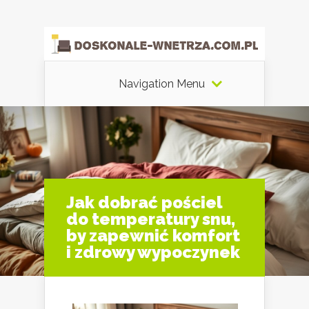
Navigation Menu
Jak dobrać pościel
do temperatury snu,
by zapewnić komfort
i zdrowy wypoczynek