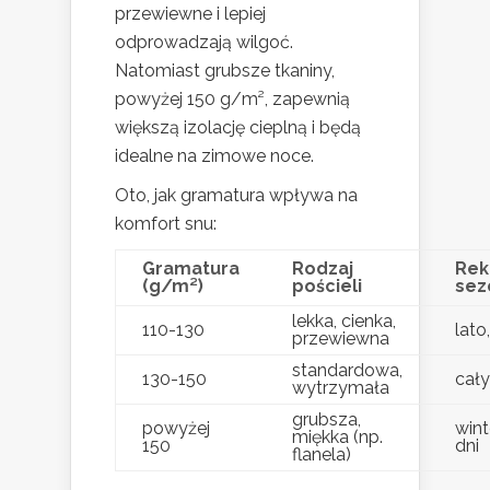
przewiewne i lepiej
odprowadzają wilgoć.
Natomiast grubsze tkaniny,
powyżej 150 g/m², zapewnią
większą izolację cieplną i będą
idealne na zimowe noce.
Oto, jak gramatura wpływa na
komfort snu:
Gramatura
Rodzaj
Rek
(g/m²)
pościeli
sez
lekka, cienka,
110-130
lato
przewiewna
standardowa,
130-150
cały
wytrzymała
grubsza,
powyżej
wint
miękka (np.
150
dni
flanela)