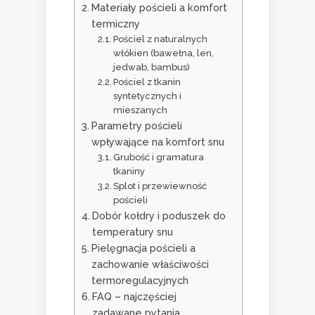
Materiały pościeli a komfort
termiczny
Pościel z naturalnych
włókien (bawełna, len,
jedwab, bambus)
Pościel z tkanin
syntetycznych i
mieszanych
Parametry pościeli
wpływające na komfort snu
Grubość i gramatura
tkaniny
Splot i przewiewność
pościeli
Dobór kołdry i poduszek do
temperatury snu
Pielęgnacja pościeli a
zachowanie właściwości
termoregulacyjnych
FAQ – najczęściej
zadawane pytania