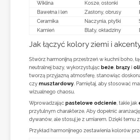
Wiklina
Kosze, osłonki
Bawełna i len
Zasłony, obrusy
Ceramika
Naczynia, płytki
Kamień
Blaty, okładziny
Jak łączyć kolory ziemi i akcent
Stwórz harmonijną przestrzeń w kuchni boho, ł
neutralnej bazy, wykorzystując
beże
,
brązy
i
ol
tworzą przyjazną atmosferę, stanowiąc doskonał
czy
musztardowy
. Pamiętaj, aby stosować ma
wizualnego chaosu.
Wprowadzając
pastelowe odcienie
, takie jak
przytulnym charakterze. Aby dopełnić aranżację
dywanów, ale stosuj je z umiarem. Dzięki temu
Przykład harmonijnego zestawienia kolorów prz