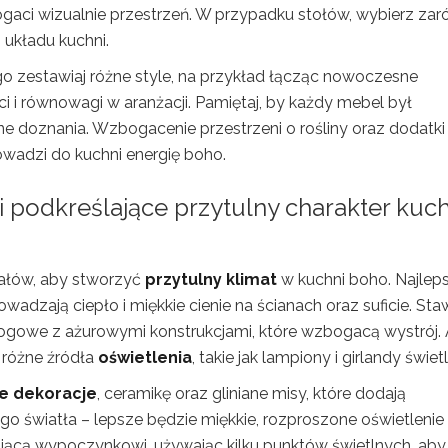
ogaci wizualnie przestrzeń. W przypadku stołów, wybierz za
 układu kuchni.
 zestawiaj różne style, na przykład łącząc nowoczesne
ci i równowagi w aranżacji. Pamiętaj, by każdy mebel był
e doznania. Wzbogacenie przestrzeni o rośliny oraz dodatki
rowadzi do kuchni energię boho.
i podkreślające przytulny charakter kuch
ałów, aby stworzyć
przytulny klimat
w kuchni boho. Najlep
wadzają ciepło i miękkie cienie na ścianach oraz suficie. Staw
ogowe z ażurowymi konstrukcjami, które wzbogacą wystrój.
 różne źródła
oświetlenia
, takie jak lampiony i girlandy świet
ne dekoracje
, ceramikę oraz gliniane misy, które dodają
rego światła – lepsze będzie miękkie, rozproszone oświetlenie
jającą wypoczynkowi, używając kilku punktów świetlnych, aby