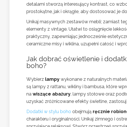
detalami stworzą interesujący kontrast, co wzb
prostokątne, jak i okrągłe, aby dostosować je do
Unikaj masywnych zestawów mebli; zamiast tego
elementy z vintage. Ułatwi to osiągnięcie lekkoś
praktyczny, zapewniając jednocześnie estetyczn
ceramiczne misy i wiklina, uzupełni całość i wp
Jak dobrać oświetlenie i dodatk
boho?
Wybierz
lampy
wykonane z naturalnych materi
są lampy z rattanu, wikliny i bambusa, które wpro
na
wiszące abażury
, lampy stołowe oraz podł
uzyskać zróżnicowane efekty świetlne, zastosuj
Dodatki w stylu boho
obejmują
ręcznie robio
charakteru i oryginalności. Unikaj zimnego i ost
sprzyjające relaksowi. Stwórz przestrzeń sprzy