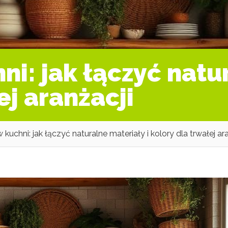
ni: jak łączyć natu
ej aranżacji
 kuchni: jak łączyć naturalne materiały i kolory dla trwałej ar