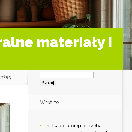
ralne materiały i
Szukaj:
anżacji
Wnętrze
Pralka po której nie trzeba