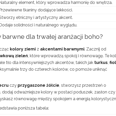
Naturalny element, który wprowadza harmonię do wnętrza.
Przewiewne tkaniny dodające lekkości.
Stworzy etniczny i artystyczny akcent.
Dodaje solidności i naturalnego wyglądu.
y barwne dla trwałej aranżacji boho?
ącząc
kolory ziemi
z
akcentami barwnymi
. Zacznij od
iwkową zieleń
, które wprowadzą spokój i równowagę. Te ko
e tło dla intensywniejszych akcentów, takich jak
turkus
,
fio
ksymalnie trzy do czterech kolorów, co pomoże uniknąć
ecru
czy
przygaszone żółcie
, stworzysz przestrzeń o
, dodaj odważniejsze kolory w postaci poduszek, zasłon czy
 zyskasz równowagę między spokojem a energią kolorystyczn
edstawia poniższa tabela: