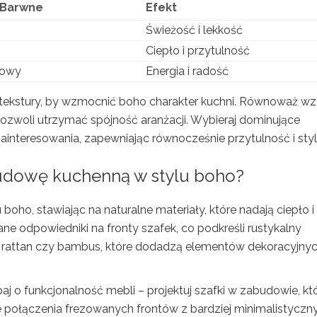
 Barwne
Efekt
Świeżość i lekkość
Ciepło i przytulność
dowy
Energia i radość
e tekstury, by wzmocnić boho charakter kuchni. Równoważ wzo
 pozwoli utrzymać spójność aranżacji. Wybieraj dominujące
ainteresowania, zapewniając równocześnie przytulność i styl
budowę kuchenną w stylu boho?
 boho, stawiając na naturalne materiały, które nadają ciepło i
ane odpowiedniki na fronty szafek, co podkreśli rustykalny
ak rattan czy bambus, które dodadzą elementów dekoracyjny
 o funkcjonalność mebli – projektuj szafki w zabudowie, kt
 połączenia frezowanych frontów z bardziej minimalistyczn