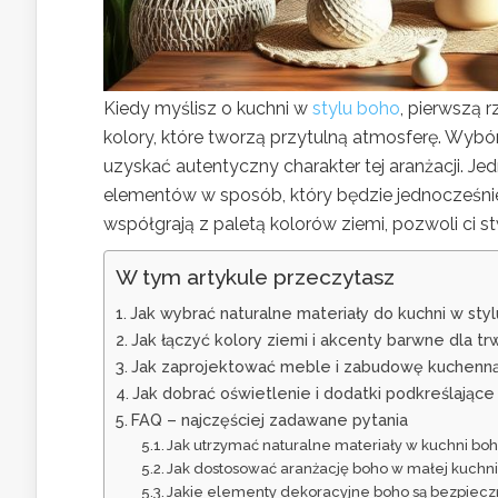
Kiedy myślisz o kuchni w
stylu boho
, pierwszą r
kolory, które tworzą przytulną atmosferę. Wybó
uzyskać autentyczny charakter tej aranżacji. Je
elementów w sposób, który będzie jednocześnie 
współgrają z paletą kolorów ziemi, pozwoli ci stw
W tym artykule przeczytasz
Jak wybrać naturalne materiały do kuchni w sty
Jak łączyć kolory ziemi i akcenty barwne dla trw
Jak zaprojektować meble i zabudowę kuchenną
Jak dobrać oświetlenie i dodatki podkreślające
FAQ – najczęściej zadawane pytania
Jak utrzymać naturalne materiały w kuchni bo
Jak dostosować aranżację boho w małej kuchni, 
Jakie elementy dekoracyjne boho są bezpiecz