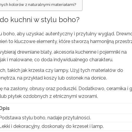
wnych kolorów z naturalnymi materiałami?
 do kuchni w stylu boho?
u boho, aby uzyskać autentyczny i przytulny wygląd. Drewno
 kamień to kluczowe elementy, które stworzą harmonijną przestr
bieraj drewniane blaty, akcesoria kuchenne i pojemniki na
ak i malowane, co doda indywidualnego charakteru.
ch, takich jak krzesła czy lampy. Użyj tych materiałów do
nętrza, na przykład koszy lub osłonek na donice.
 się na zasłony, obrusy oraz poduszki. Dodatkowo, ceramika i g
lub płytek ozdobnych z etnicznymi wzorami.
Opis
Podstawa stylu boho, nadaje przytulności.
Lekki i dekoracyjny, doskonały do krzeseł i lamp.