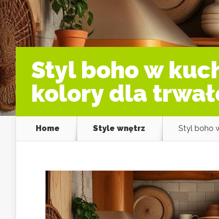
Styl boho w kuch
kolory dla trwał
Home
Style wnętrz
Styl boho w