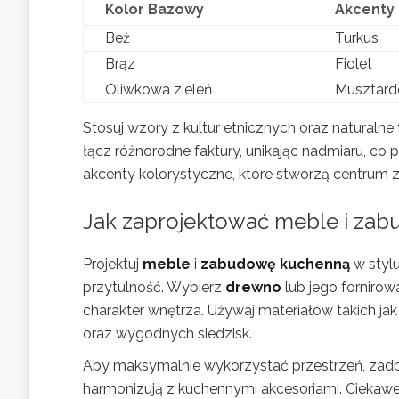
Kolor Bazowy
Akcenty
Beż
Turkus
Brąz
Fiolet
Oliwkowa zieleń
Musztar
Stosuj wzory z kultur etnicznych oraz naturaln
łącz różnorodne faktury, unikając nadmiaru, co
akcenty kolorystyczne, które stworzą centrum z
Jak zaprojektować meble i za
Projektuj
meble
i
zabudowę kuchenną
w stylu
przytulność. Wybierz
drewno
lub jego fornirow
charakter wnętrza. Używaj materiałów takich j
oraz wygodnych siedzisk.
Aby maksymalnie wykorzystać przestrzeń, zadbaj
harmonizują z kuchennymi akcesoriami. Ciekawe