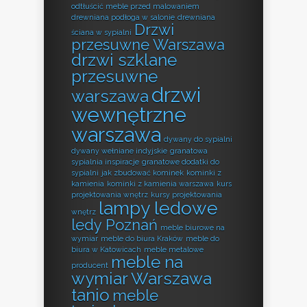
odtłuścić meble przed malowaniem
drewniana podłoga w salonie
drewniana
Drzwi
ściana w sypialni
przesuwne Warszawa
drzwi szklane
przesuwne
drzwi
warszawa
wewnętrzne
warszawa
dywany do sypialni
dywany wełniane indyjskie
granatowa
sypialnia inspiracje
granatowe dodatki do
sypialni
jak zbudować kominek
kominki z
kamienia
kominki z kamienia warszawa
kurs
projektowania wnętrz
kursy projektowania
lampy ledowe
wnętrz
ledy Poznań
meble biurowe na
wymiar
meble do biura Kraków
meble do
biura w Katowicach
meble metalowe
meble na
producent
wymiar Warszawa
tanio
meble