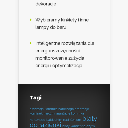
dekoracje
Wybieramy kinkiety i inne
lampy do baru
Inteligentne rozwiązania dla
energooszczędności:
monitorowanie zużycia
energii i optymalizacja
Tagi
aranżacja kominka narożnego
aranżacje
kominek narożny
aranżacje kominka
blaty
narożnego
baldachim nad łóżkiem
do łazienki
blaty kamienne
czym