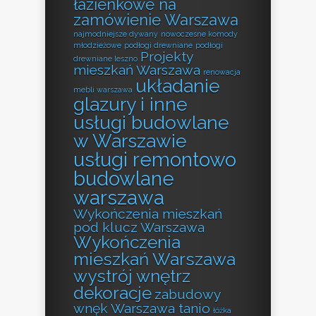
łazienkowe na
zamówienie Warszawa
najmodniejsze dywany
nowoczesne komody
młodzieżowe
podłogi drewniane
podłogi
Projekty
drewniane leszno
mieszkań Warszawa
renowacja
układanie
mebli warszawa
glazury i inne
usługi budowlane
w Warszawie
usługi remontowo
budowlane
warszawa
Wykończenia mieszkań
pod klucz Warszawa
Wykończenia
mieszkań Warszawa
wystrój wnętrz
dekoracje
zabudowy
wnęk Warszawa tanio
łóżka